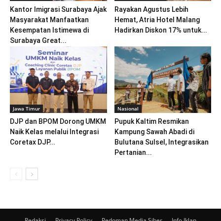
Kantor Imigrasi Surabaya Ajak
Rayakan Agustus Lebih
Masyarakat Manfaatkan
Hemat, Atria Hotel Malang
Kesempatan Istimewa di
Hadirkan Diskon 17% untuk...
Surabaya Great...
Jawa Timur
Nasional
DJP dan BPOM Dorong UMKM
Pupuk Kaltim Resmikan
Naik Kelas melalui Integrasi
Kampung Sawah Abadi di
Coretax DJP...
Bulutana Sulsel, Integrasikan
Pertanian...
Redaksi
Privacy Policy
Pedoman Media Siber
Info Iklan