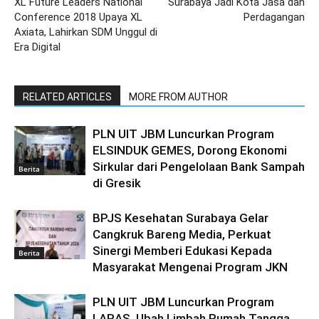
XL Future Leaders National
Surabaya Jadi Kota Jasa dan
Conference 2018 Upaya XL
Perdagangan
Axiata, Lahirkan SDM Unggul di
Era Digital
RELATED ARTICLES
MORE FROM AUTHOR
PLN UIT JBM Luncurkan Program
ELSINDUK GEMES, Dorong Ekonomi
Sirkular dari Pengelolaan Bank Sampah
Berita
di Gresik
BPJS Kesehatan Surabaya Gelar
Cangkruk Bareng Media, Perkuat
Sinergi Memberi Edukasi Kepada
Berita
Masyarakat Mengenai Program JKN
PLN UIT JBM Luncurkan Program
LARAS, Ubah Limbah Rumah Tangga