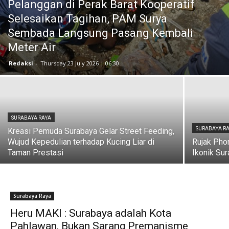
Pelanggan di Perak Barat Kooperatif
Selesaikan Tagihan, PAM Surya
Sembada Langsung Pasang Kembali
Meter Air
Redaksi
-
Thursday 23 July 2026 | 06:30
SURABAYA RAYA
SURABAYA R
Kreasi Pemuda Surabaya Gelar Street Feeding,
Wujud Kepedulian terhadap Kucing Liar di
Rujak Phor
Taman Prestasi
Ikonik Su
Surabaya Raya
Heru MAKI : Surabaya adalah Kota
Pahlawan, Bukan Sarang Premanisme