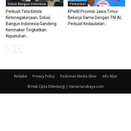
Solusi Bangun Indonesia
Perbankan
Perkuat Tata Kelola
KPwBI Provinsi Jawa Timur
Ketenagakerjaan, Solusi
Bekerja Sama Dengan TNI AL
Bangun Indonesia Gandeng
Perkuat Kedaulatan...
Kemnaker Tingkatkan
Kepatuhan...
Redaksi
Privacy Policy
Pedoman Media Siber
Info Iklan
© Hak Cipta Dilindungi | Hariansurabaya.com