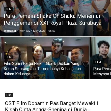
FILM
Para Pemain Shaka Oh Shaka Menemui
Penggemar di XXI Royal Plaza Surabaya
Redaksi
-
Monday 4 May 2026 | 05:59
FILM
FILM
Film Senin Harga Naik : Dibalik Didikan Yang
Keras Seorang Ibu, Tersembunyi Kehangatan
Para Pema
dalam Keluarga
Menyapa P
Film
OST Film Dopamin Pas Banget Mewakili
Kisah Cinta Angga-Shenina di Dunia...