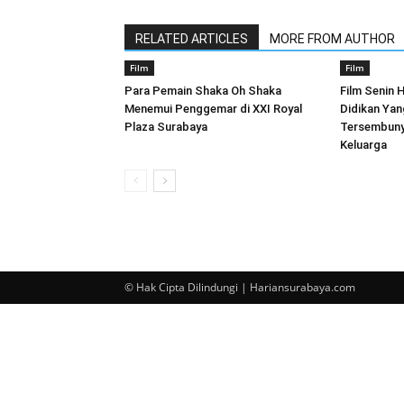
RELATED ARTICLES
MORE FROM AUTHOR
Film
Film
Para Pemain Shaka Oh Shaka
Film Senin H
Menemui Penggemar di XXI Royal
Didikan Yan
Plaza Surabaya
Tersembuny
Keluarga
© Hak Cipta Dilindungi | Hariansurabaya.com