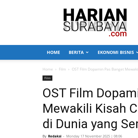
Harian
Surabaya
HOME
BERITA
EKONOMI BISNIS
Home
Film
OST Film Dopamin Pas Banget Mewakili
Film
OST Film Dopami
Mewakili Kisah 
di Dunia yang Se
By
Redaksi
-
Monday 17 November 2025 | 08:06