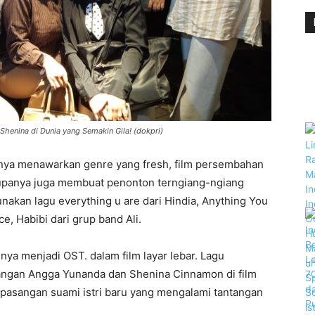
henina di Dunia yang Semakin Gila! (dokpri)
nya menawarkan genre yang fresh, film persembahan
rupanya juga membuat penonton terngiang-ngiang
akan lagu everything u are dari Hindia, Anything You
e, Habibi dari grup band Ali.
inya menjadi OST. dalam film layar lebar. Lagu
sangan Angga Yunanda dan Shenina Cinnamon di film
pasangan suami istri baru yang mengalami tantangan