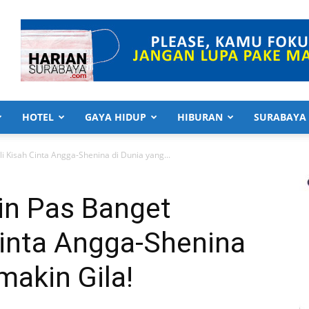
HOTEL
GAYA HIDUP
HIBURAN
SURABAYA
 Kisah Cinta Angga-Shenina di Dunia yang...
n Pas Banget
Cinta Angga-Shenina
makin Gila!