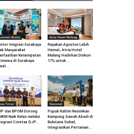
konomi Bisnis
Atria Hotel Malang
ntor Imigrasi Surabaya
Rayakan Agustus Lebih
ak Masyarakat
Hemat, Atria Hotel
anfaatkan Kesempatan
Malang Hadirkan Diskon
timewa di Surabaya
17% untuk...
eat...
awa Timur
Nasional
JP dan BPOM Dorong
Pupuk Kaltim Resmikan
KM Naik Kelas melalui
Kampung Sawah Abadi di
tegrasi Coretax DJP...
Bulutana Sulsel,
Integrasikan Pertanian...