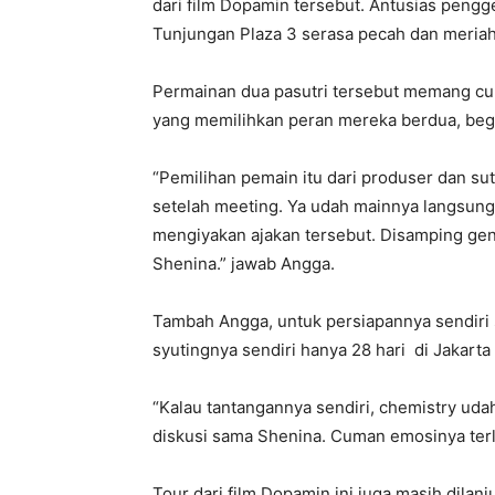
dari film Dopamin tersebut. Antusias pen
Tunjungan Plaza 3 serasa pecah dan meriah
Permainan dua pasutri tersebut memang cuk
yang memilihkan peran mereka berdua, beg
“Pemilihan pemain itu dari produser dan su
setelah meeting. Ya udah mainnya langsung 
mengiyakan ajakan tersebut. Disamping genr
Shenina.” jawab Angga.
Tambah Angga, untuk persiapannya sendiri
syutingnya sendiri hanya 28 hari di Jakart
“Kalau tantangannya sendiri, chemistry udah 
diskusi sama Shenina. Cuman emosinya terla
Tour dari film Dopamin ini juga masih dilanj