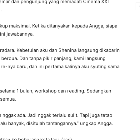
ggemar dan pengunjung yang memadati Cinema XXI
.
up maksimal. Ketika ditanyakan kepada Angga, siapa
ini jawabannya.
tradara. Kebetulan aku dan Shenina langsung dikabarin
berdua. Dan tanpa pikir panjang, kami langsung
e-nya baru, dan ini pertama kalinya aku syuting sama
 selama 1 bulan, workshop dan reading. Sedangkan
a semua.
nggak ada. Jadi nggak terlalu sulit. Tapi juga tetap
lu banyak, disitulah tantangannya.” ungkap Angga.
utkan ke beberapa kota lagi. (acs)