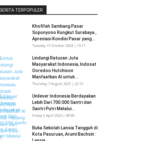
BERITA TERPOPULER
Khofifah Sambang Pasar
Soponyono Rungkut Surabaya ,
Apresiasi Kondisi Pasar yang...
Tuesday 15 October 2024 | 13:17
Lindungi Ratusan Juta
Masyarakat Indonesia, Indosat
Ooredoo Hutchison
Manfaatkan AI untuk...
Thursday 7 August 2025 | 22:15
Unilever Indonesia Berdayakan
Lebih Dari 700.000 Santri dan
Santri Putri Melalui...
Friday 5 April 2024 | 08:30
Buka Sekolah Lansia Tangguh di
Kota Pasuruan, Arumi Bachsin :
Lansia...