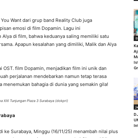
g You Want dari grup band Reality Club juga
an emosi di film Dopamin. Lagu ini
Alya di film, bahwa keduanya saling memiliki satu
E
rsama. Apapun kesalahan yang dimiliki, Malik dan Alya
Ka
Aj
M
Is
 OST. film Dopamin, menjadikan film ini unik dan
Gr
ebuah perjalanan mendebarkan namun tetap terasa
a menemukan bahagia di dunia yang semakin gila!
a XXI Tunjungan Plaza 3 Surabaya (dokpri)
J
D
rabaya
UM
In
 ke Surabaya, Minggu (16/11/25) menambah nilai plus