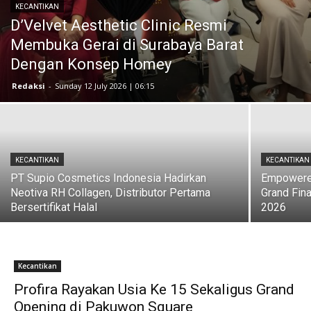
KECANTIKAN
D’Velvet Aesthetic Clinic Resmi
Membuka Gerai di Surabaya Barat
Dengan Konsep Homey
Redaksi
-
Sunday 12 July 2026 | 06:15
KECANTIKAN
KECANTIKAN
PT Supio Cosmetics Indonesia Hadirkan
Empowered
Neotiva RH Collagen, Distributor Pertama
Grand Fin
Bersertifikat Halal
2026
Kecantikan
Profira Rayakan Usia Ke 15 Sekaligus Grand
Opening di Pakuwon Square