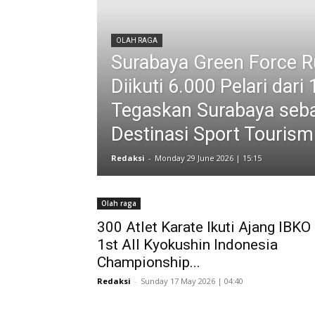
OLAH RAGA
Surabaya Green Force 
Diikuti 6.000 Pelari dari
Tegaskan Surabaya seb
Destinasi Sport Tourism
Redaksi
-
Monday 29 June 2026 | 15:15
Olah raga
300 Atlet Karate Ikuti Ajang IBKO
1st All Kyokushin Indonesia
Championship...
Redaksi
-
Sunday 17 May 2026 | 04:40