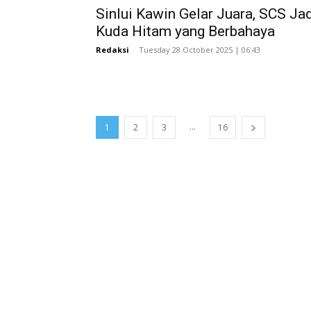
Sinlui Kawin Gelar Juara, SCS Ja
Kuda Hitam yang Berbahaya
Redaksi
-
Tuesday 28 October 2025 | 06:43
...
1
2
3
16