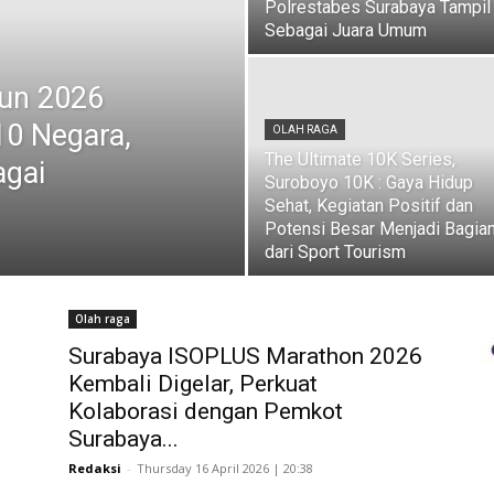
Polrestabes Surabaya Tampil
Sebagai Juara Umum
Run 2026
 10 Negara,
OLAH RAGA
The Ultimate 10K Series,
agai
Suroboyo 10K : Gaya Hidup
Sehat, Kegiatan Positif dan
Potensi Besar Menjadi Bagia
dari Sport Tourism
Olah raga
Surabaya ISOPLUS Marathon 2026
Kembali Digelar, Perkuat
Kolaborasi dengan Pemkot
Surabaya...
Redaksi
-
Thursday 16 April 2026 | 20:38