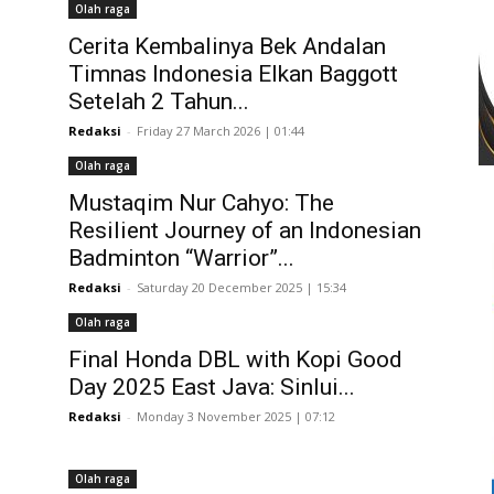
Olah raga
Cerita Kembalinya Bek Andalan
Timnas Indonesia Elkan Baggott
Setelah 2 Tahun...
Redaksi
-
Friday 27 March 2026 | 01:44
Olah raga
Mustaqim Nur Cahyo: The
Resilient Journey of an Indonesian
Badminton “Warrior”...
Redaksi
-
Saturday 20 December 2025 | 15:34
Olah raga
Final Honda DBL with Kopi Good
Day 2025 East Java: Sinlui...
Redaksi
-
Monday 3 November 2025 | 07:12
Olah raga