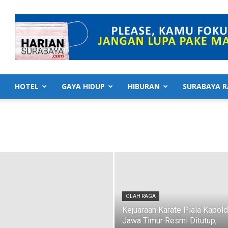
HOTEL
GAYA HIDUP
HIBURAN
SURABAYA R
OLAH RAGA
Kejuaraan Karate Piala Kapol
Jawa Timur Resmi Ditutup,