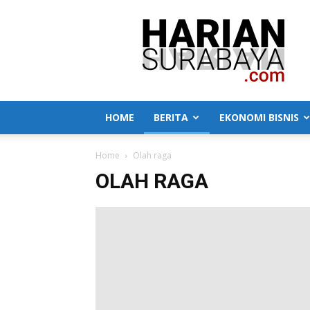
Harian
Surabaya
HOME
BERITA
EKONOMI BISNIS
Home
Olah raga
OLAH RAGA