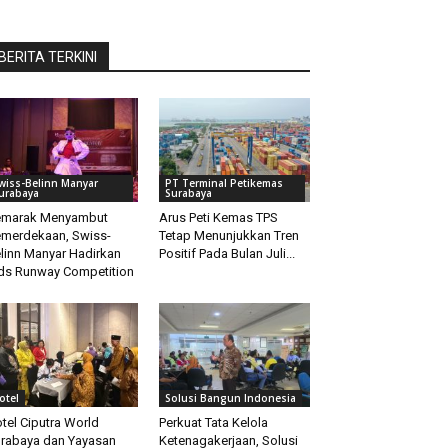
BERITA TERKINI
wiss-Belinn Manyar
PT Terminal Petikemas
urabaya
Surabaya
emarak Menyambut
Arus Peti Kemas TPS
merdekaan, Swiss-
Tetap Menunjukkan Tren
linn Manyar Hadirkan
Positif Pada Bulan Juli...
ds Runway Competition
otel
Solusi Bangun Indonesia
tel Ciputra World
Perkuat Tata Kelola
rabaya dan Yayasan
Ketenagakerjaan, Solusi