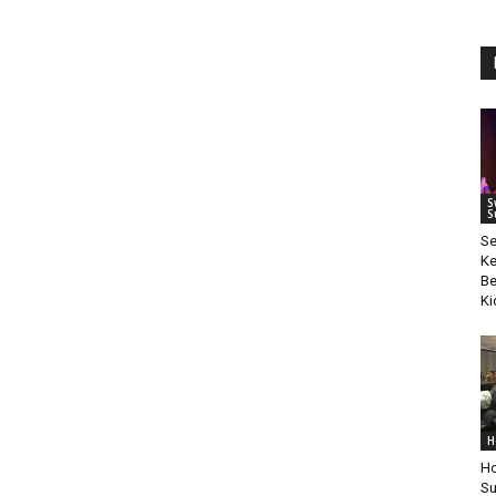
S
S
S
Ke
Be
Ki
H
Ho
Su