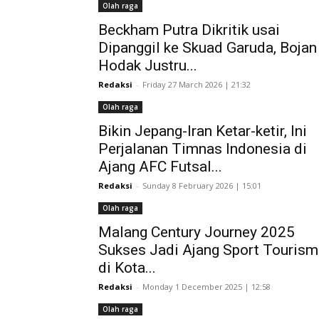
Olah raga
Beckham Putra Dikritik usai
Dipanggil ke Skuad Garuda, Bojan
Hodak Justru...
Redaksi
-
Friday 27 March 2026 | 21:32
Olah raga
Bikin Jepang-Iran Ketar-ketir, Ini
Perjalanan Timnas Indonesia di
Ajang AFC Futsal...
Redaksi
-
Sunday 8 February 2026 | 15:01
Olah raga
Malang Century Journey 2025
Sukses Jadi Ajang Sport Tourism
di Kota...
Redaksi
-
Monday 1 December 2025 | 12:58
Olah raga