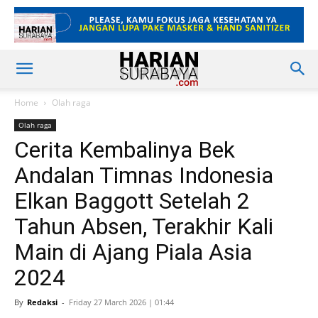
Home
Olah raga
Olah raga
Cerita Kembalinya Bek
Andalan Timnas Indonesia
Elkan Baggott Setelah 2
Tahun Absen, Terakhir Kali
Main di Ajang Piala Asia
2024
By
Redaksi
-
Friday 27 March 2026 | 01:44