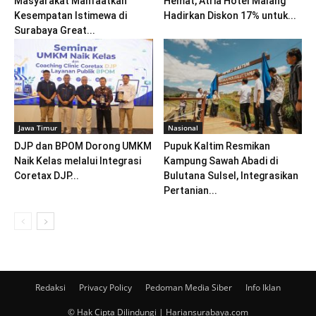
Masyarakat Manfaatkan
Hemat, Atria Hotel Malang
Kesempatan Istimewa di
Hadirkan Diskon 17% untuk...
Surabaya Great...
Jawa Timur
Nasional
DJP dan BPOM Dorong UMKM
Pupuk Kaltim Resmikan
Naik Kelas melalui Integrasi
Kampung Sawah Abadi di
Coretax DJP...
Bulutana Sulsel, Integrasikan
Pertanian...
Redaksi
Privacy Policy
Pedoman Media Siber
Info Iklan
© Hak Cipta Dilindungi | Hariansurabaya.com