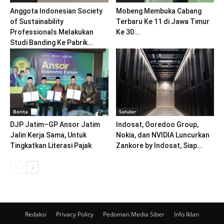
Anggota Indonesian Society
Mobeng Membuka Cabang
of Sustainability
Terbaru Ke 11 di Jawa Timur
Professionals Melakukan
Ke 30...
Studi Banding Ke Pabrik...
Berita
Seluler
DJP Jatim–GP Ansor Jatim
Indosat, Ooredoo Group,
Jalin Kerja Sama, Untuk
Nokia, dan NVIDIA Luncurkan
Tingkatkan Literasi Pajak
Zankore by Indosat, Siap...
Redaksi
Privacy Policy
Pedoman Media Siber
Info Iklan