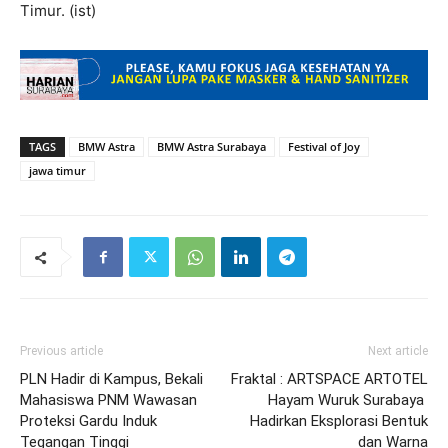
Timur. (ist)
TAGS
BMW Astra
BMW Astra Surabaya
Festival of Joy
jawa timur
Previous article
Next article
PLN Hadir di Kampus, Bekali
Fraktal : ARTSPACE ARTOTEL
Mahasiswa PNM Wawasan
Hayam Wuruk Surabaya
Proteksi Gardu Induk
Hadirkan Eksplorasi Bentuk
Tegangan Tinggi
dan Warna