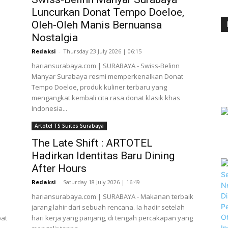
Luncurkan Donat Tempo Doeloe,
Oleh-Oleh Manis Bernuansa
Nostalgia
Redaksi
-
Thursday 23 July 2026 | 06:15
hariansurabaya.com | SURABAYA - Swiss-Belinn
Manyar Surabaya resmi memperkenalkan Donat
Tempo Doeloe, produk kuliner terbaru yang
mengangkat kembali cita rasa donat klasik khas
Indonesia...
Artotel TS Suites Surabaya
The Late Shift : ARTOTEL
Hadirkan Identitas Baru Dining
After Hours
Redaksi
-
Saturday 18 July 2026 | 16:49
hariansurabaya.com | SURABAYA - Makanan terbaik
jarang lahir dari sebuah rencana. Ia hadir setelah
pat
hari kerja yang panjang, di tengah percakapan yang