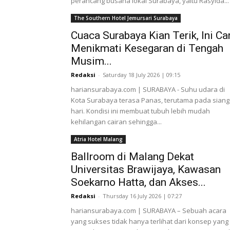
perancang busana lokal Surabaya, yaitu Rasyida...
The Southern Hotel Jemursari Surabaya
Cuaca Surabaya Kian Terik, Ini Ca
Menikmati Kesegaran di Tengah
Musim...
Redaksi
-
Saturday 18 July 2026 | 09:15
hariansurabaya.com | SURABAYA - Suhu udara di
Kota Surabaya terasa Panas, terutama pada siang
hari. Kondisi ini membuat tubuh lebih mudah
kehilangan cairan sehingga...
Atria Hotel Malang
Ballroom di Malang Dekat
Universitas Brawijaya, Kawasan
Soekarno Hatta, dan Akses...
Redaksi
-
Thursday 16 July 2026 | 07:27
hariansurabaya.com | SURABAYA – Sebuah acara
yang sukses tidak hanya terlihat dari konsep yang