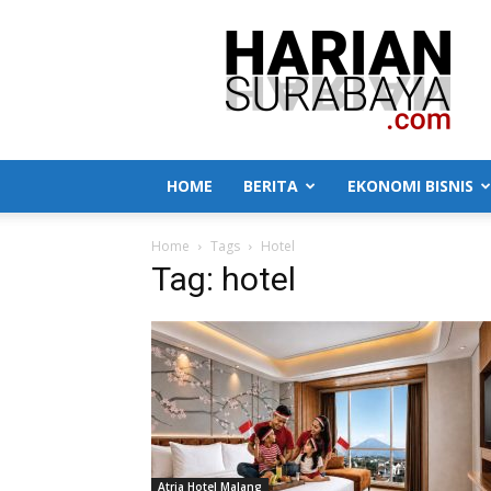
Harian
Surabaya
HOME
BERITA
EKONOMI BISNIS
Home
Tags
Hotel
Tag: hotel
Atria Hotel Malang