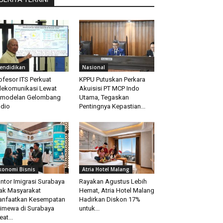
endidikan
Nasional
ofesor ITS Perkuat
KPPU Putuskan Perkara
lekomunikasi Lewat
Akuisisi PT MCP Indo
emodelan Gelombang
Utama, Tegaskan
dio
Pentingnya Kepastian...
konomi Bisnis
Atria Hotel Malang
ntor Imigrasi Surabaya
Rayakan Agustus Lebih
ak Masyarakat
Hemat, Atria Hotel Malang
nfaatkan Kesempatan
Hadirkan Diskon 17%
timewa di Surabaya
untuk...
eat...