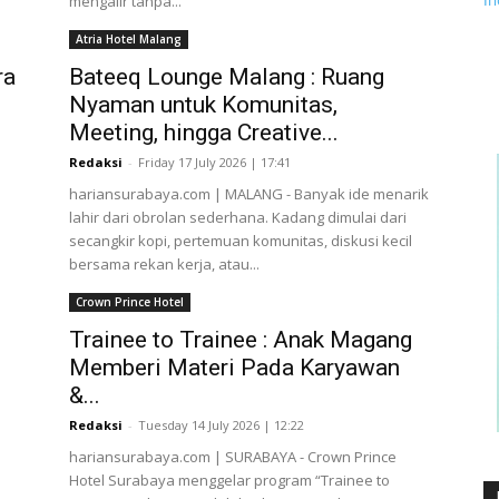
mengalir tanpa...
Atria Hotel Malang
ra
Bateeq Lounge Malang : Ruang
Nyaman untuk Komunitas,
Meeting, hingga Creative...
Redaksi
-
Friday 17 July 2026 | 17:41
hariansurabaya.com | MALANG - Banyak ide menarik
lahir dari obrolan sederhana. Kadang dimulai dari
secangkir kopi, pertemuan komunitas, diskusi kecil
bersama rekan kerja, atau...
Crown Prince Hotel
Trainee to Trainee : Anak Magang
Memberi Materi Pada Karyawan
&...
Redaksi
-
Tuesday 14 July 2026 | 12:22
hariansurabaya.com | SURABAYA - Crown Prince
Hotel Surabaya menggelar program “Trainee to