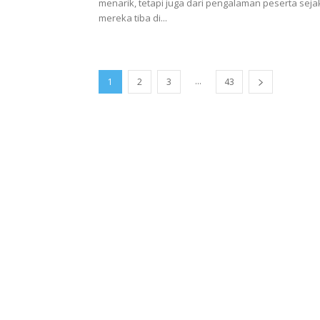
menarik, tetapi juga dari pengalaman peserta seja
mereka tiba di...
...
1
2
3
43