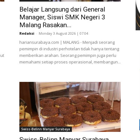
Belajar Langsung dari General
Manager, Siswi SMK Negeri 3
Malang Rasakan...
Redaksi
-
Monday 3 August 2026 | 07:04
hariansurabaya.com | MALANG - Menjadi seorang
pemimpin di industri perhotelan tidak hanya tentang
ut
memberikan arahan. Seorang pemimpin juga perlu
memahami setiap proses operasional, membangun...
l
Swiss-Belinn Manyar Surabaya
Swiss-Belinn Manyar Surabaya