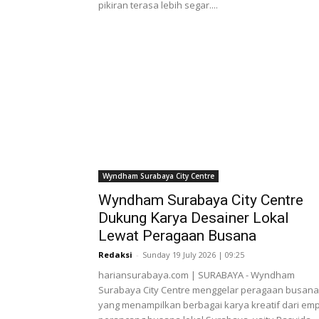
pikiran terasa lebih segar....
Wyndham Surabaya City Centre
Wyndham Surabaya City Centre
Dukung Karya Desainer Lokal
Lewat Peragaan Busana
Redaksi
-
Sunday 19 July 2026 | 09:25
hariansurabaya.com | SURABAYA - Wyndham
Surabaya City Centre menggelar peragaan busana
yang menampilkan berbagai karya kreatif dari em