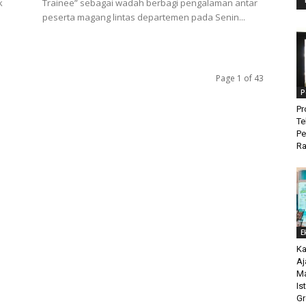
k
Trainee” sebagai wadah berbagi pengalaman antar
peserta magang lintas departemen pada Senin...
Page 1 of 43
P
Pr
Te
P
Ra
E
Ka
Aj
Ma
Is
Gr