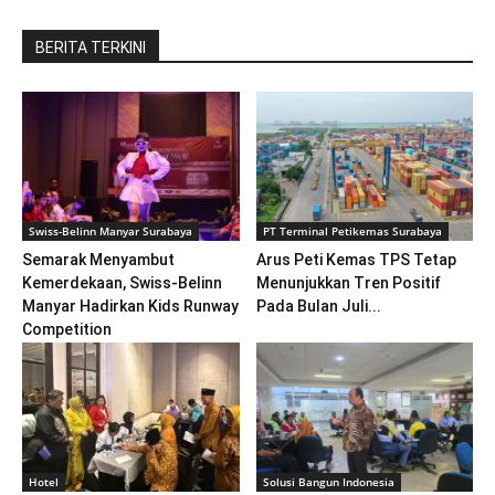
BERITA TERKINI
Swiss-Belinn Manyar Surabaya
PT Terminal Petikemas Surabaya
Semarak Menyambut
Arus Peti Kemas TPS Tetap
Kemerdekaan, Swiss-Belinn
Menunjukkan Tren Positif
Manyar Hadirkan Kids Runway
Pada Bulan Juli...
Competition
Hotel
Solusi Bangun Indonesia