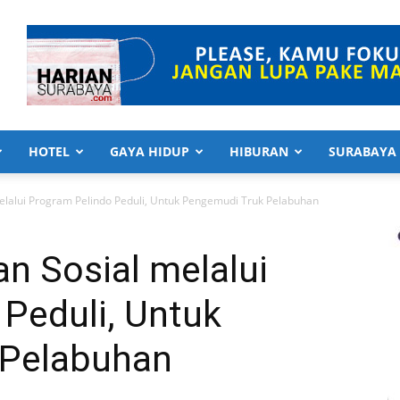
HOTEL
GAYA HIDUP
HIBURAN
SURABAYA
elalui Program Pelindo Peduli, Untuk Pengemudi Truk Pelabuhan
n Sosial melalui
Peduli, Untuk
 Pelabuhan