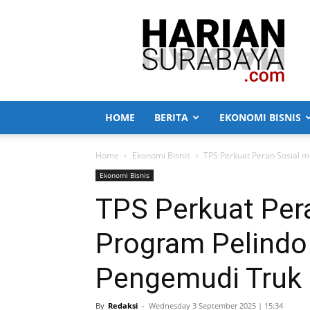
Harian
Surabaya
HOME
BERITA
EKONOMI BISNIS
Home
Ekonomi Bisnis
TPS Perkuat Peran Sosial m
Ekonomi Bisnis
TPS Perkuat Pera
Program Pelindo 
Pengemudi Truk
By
Redaksi
-
Wednesday 3 September 2025 | 15:34