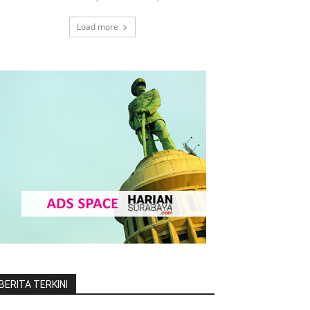
Load more
BERITA TERKINI