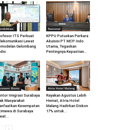
endidikan
Nasional
ofesor ITS Perkuat
KPPU Putuskan Perkara
lekomunikasi Lewat
Akuisisi PT MCP Indo
emodelan Gelombang
Utama, Tegaskan
dio
Pentingnya Kepastian...
konomi Bisnis
Atria Hotel Malang
ntor Imigrasi Surabaya
Rayakan Agustus Lebih
ak Masyarakat
Hemat, Atria Hotel
anfaatkan Kesempatan
Malang Hadirkan Diskon
timewa di Surabaya
17% untuk...
eat...