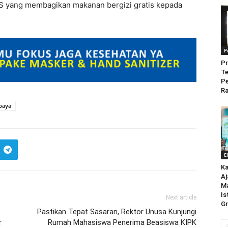
PS yang membagikan makanan bergizi gratis kepada
P
Pr
Te
P
Ra
baya
E
Ka
Aj
M
Is
Next article
Gr
Pastikan Tepat Sasaran, Rektor Unusa Kunjungi
r
Rumah Mahasiswa Penerima Beasiswa KIPK