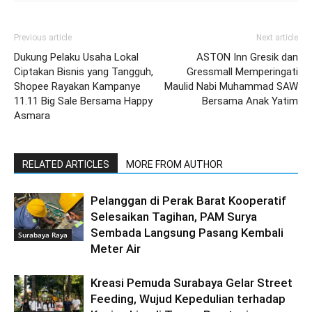
Previous article
Next article
Dukung Pelaku Usaha Lokal
ASTON Inn Gresik dan
Ciptakan Bisnis yang Tangguh,
Gressmall Memperingati
Shopee Rayakan Kampanye
Maulid Nabi Muhammad SAW
11.11 Big Sale Bersama Happy
Bersama Anak Yatim
Asmara
RELATED ARTICLES
MORE FROM AUTHOR
Pelanggan di Perak Barat Kooperatif
Selesaikan Tagihan, PAM Surya
Sembada Langsung Pasang Kembali
Surabaya Raya
Meter Air
Kreasi Pemuda Surabaya Gelar Street
Feeding, Wujud Kepedulian terhadap