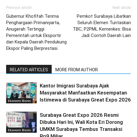
Previous article
Next article
Gubernur Khofifah Terima
Pemkot Surabaya Libatkan
Penghargaan Primaniyarta,
Seluruh Elemen Tuntaskan
Anugerah Tertinggi
TBC, P2PML Kemenkes: Bisa
Pemerintah untuk Eksportir
Jadi Contoh Daerah Lain
dan Kepala Daerah Pendukung
Ekspor Paling Berprestasi
RELATED ARTICLES
MORE FROM AUTHOR
Kantor Imigrasi Surabaya Ajak
Masyarakat Manfaatkan Kesempatan
Istimewa di Surabaya Great Expo 2026
Ekonomi Bisnis
Surabaya Great Expo 2026 Resmi
Dibuka Hari Ini, Wali Kota Eri Dorong
UMKM Surabaya Tembus Transaksi
Ekonomi Bisnis
Rp9 Miliar