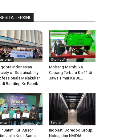
BERITA TERKINI
asional
Otomotif
ggota Indonesian
Mobeng Membuka
ciety of Sustainability
Cabang Terbaru Ke 11 di
ofessionals Melakukan
Jawa Timur Ke 30...
udi Banding Ke Pabrik...
erita
Seluler
P Jatim–GP Ansor
Indosat, Ooredoo Group,
tim Jalin Kerja Sama,
Nokia, dan NVIDIA