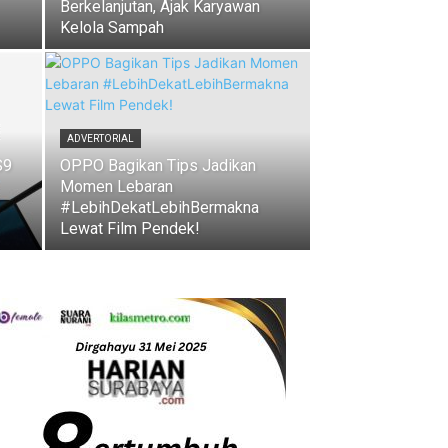
Berkelanjutan, Ajak Karyawan
Kelola Sampah
ADVERTORIAL
S9
OPPO Bagikan Tips Jadikan
Momen Lebaran
#LebihDekatLebihBermakna
Lewat Film Pendek!