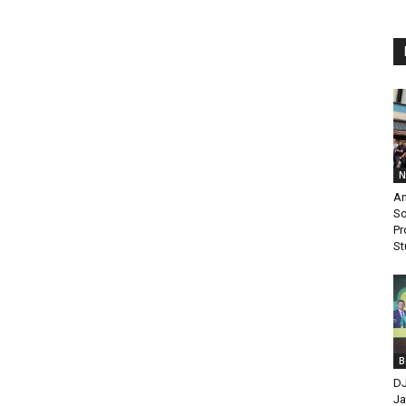
N
An
So
Pr
St
B
DJ
Ja