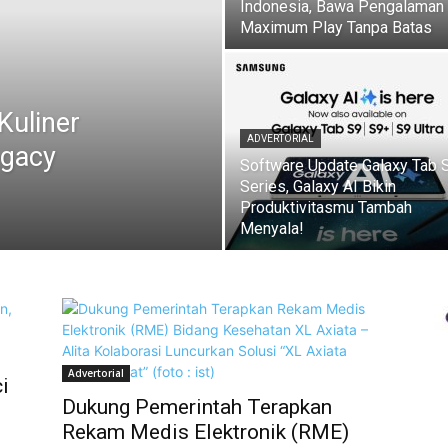
Indonesia, Bawa Pengalaman
Maximum Play Tanpa Batas
Kuliner
ADVERTORIAL
egacy
Software Update Galaxy Tab 
Series, Galaxy AI Bikin
Produktivitasmu Tambah
Menyala!
Advertorial
i
Dukung Pemerintah Terapkan
Rekam Medis Elektronik (RME)