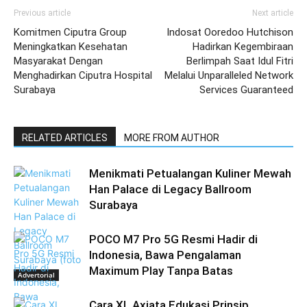
Previous article
Next article
Komitmen Ciputra Group
Indosat Ooredoo Hutchison
Meningkatkan Kesehatan
Hadirkan Kegembiraan
Masyarakat Dengan
Berlimpah Saat Idul Fitri
Menghadirkan Ciputra Hospital
Melalui Unparalleled Network
Surabaya
Services Guaranteed
RELATED ARTICLES
MORE FROM AUTHOR
Menikmati Petualangan Kuliner Mewah
Han Palace di Legacy Ballroom
Surabaya
POCO M7 Pro 5G Resmi Hadir di
Indonesia, Bawa Pengalaman
Maximum Play Tanpa Batas
Advertorial
Cara XL Axiata Edukasi Prinsip