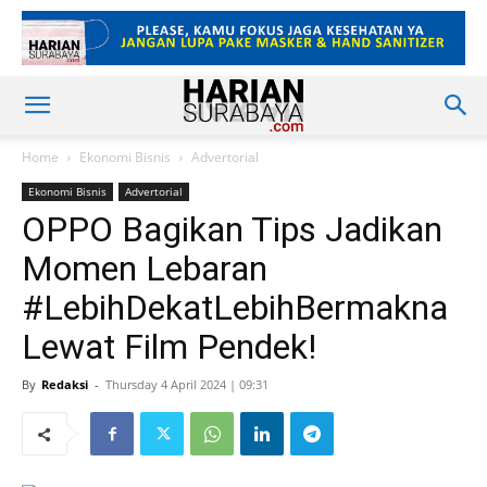
Home
Ekonomi Bisnis
Advertorial
Ekonomi Bisnis
Advertorial
OPPO Bagikan Tips Jadikan
Momen Lebaran
#LebihDekatLebihBermakna
Lewat Film Pendek!
By
Redaksi
-
Thursday 4 April 2024 | 09:31