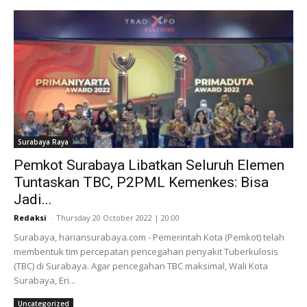
Surabaya Raya
Pemkot Surabaya Libatkan Seluruh Elemen
Tuntaskan TBC, P2PML Kemenkes: Bisa
Jadi...
Redaksi
-
Thursday 20 October 2022 | 20:00
Surabaya, hariansurabaya.com - Pemerintah Kota (Pemkot) telah
membentuk tim percepatan pencegahan penyakit Tuberkulosis
(TBC) di Surabaya. Agar pencegahan TBC maksimal, Wali Kota
Surabaya, Eri...
Uncategorized