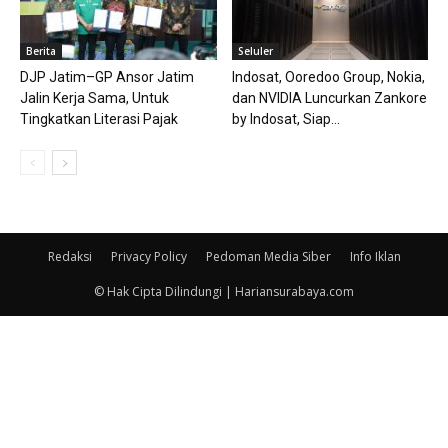
Berita
Seluler
DJP Jatim–GP Ansor Jatim
Indosat, Ooredoo Group, Nokia,
Jalin Kerja Sama, Untuk
dan NVIDIA Luncurkan Zankore
Tingkatkan Literasi Pajak
by Indosat, Siap...
Redaksi
Privacy Policy
Pedoman Media Siber
Info Iklan
© Hak Cipta Dilindungi | Hariansurabaya.com