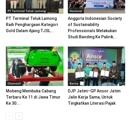
PT Terminal Teluk Lamong
Nasional
PT Terminal Teluk Lamong
Anggota Indonesian Society
Raih Penghargaan Kategori
of Sustainability
Gold Dalam Ajang TJSL...
Professionals Melakukan
Studi Banding Ke Pabrik...
Otomotif
Berita
Mobeng Membuka Cabang
DJP Jatim–GP Ansor Jatim
Terbaru Ke 11 di Jawa Timur
Jalin Kerja Sama, Untuk
Ke 30...
Tingkatkan Literasi Pajak