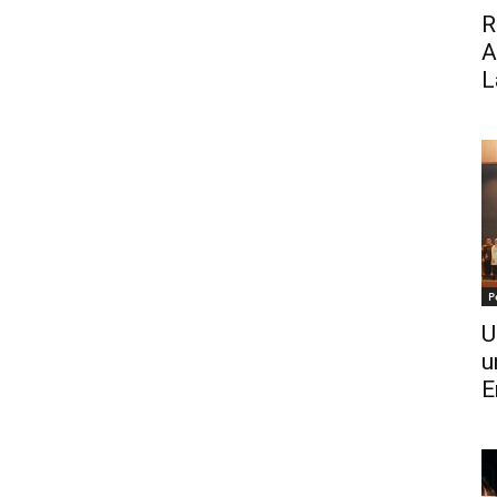
R
A
L
P
U
u
E