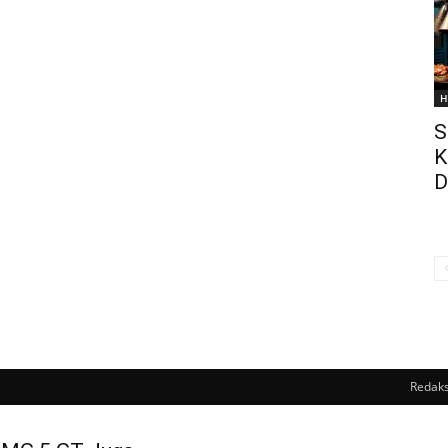
H
S
K
D
Redaks