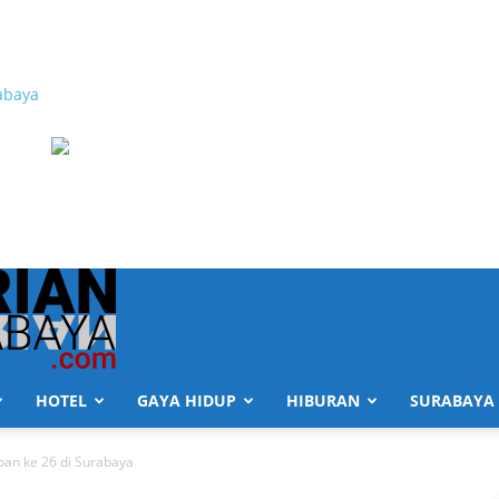
abaya
HOTEL
GAYA HIDUP
HIBURAN
SURABAYA
ban ke 26 di Surabaya