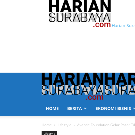
Harian Sur
HOME
BERITA
EKONOMI BISNIS
Home
Lifestyle
Avantie Foundation Gelar Pasar Ti
Lifestyle