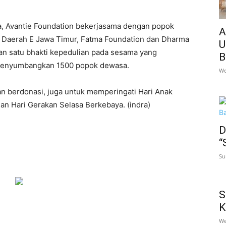
a, Avantie Foundation bekerjasama dengan popok
A
 Daerah E Jawa Timur, Fatma Foundation dan Dharma
U
an satu bhakti kepedulian pada sesama yang
B
enyumbangkan 1500 popok dewasa.
We
tan berdonasi, juga untuk memperingati Hari Anak
an Hari Gerakan Selasa Berkebaya. (indra)
D
“
Su
S
K
We