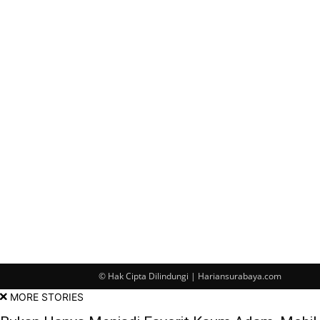
© Hak Cipta Dilindungi | Hariansurabaya.com
MORE STORIES