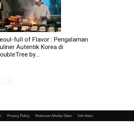
otel
eoul-full of Flavor : Pengalaman
uliner Autentik Korea di
oubleTree by...
i
Privacy Policy
Pedoman Media Siber
Info Iklan