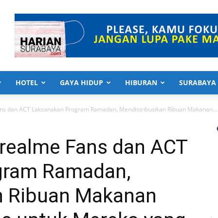
HOTEL
GAYA HIDUP
HIBURAN
SURABAYA
ns dan ACT Laksanakan Program Ramadan, Mendistribusikan Ribuan Makanan...
realme Fans dan ACT
gram Ramadan,
n Ribuan Makanan