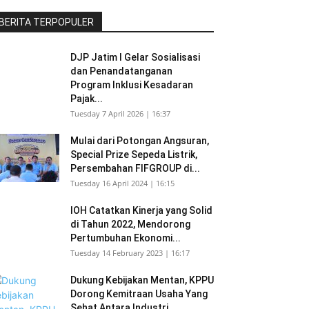
BERITA TERPOPULER
DJP Jatim I Gelar Sosialisasi
dan Penandatanganan
Program Inklusi Kesadaran
Pajak...
Tuesday 7 April 2026 | 16:37
Mulai dari Potongan Angsuran,
Special Prize Sepeda Listrik,
Persembahan FIFGROUP di...
Tuesday 16 April 2024 | 16:15
IOH Catatkan Kinerja yang Solid
di Tahun 2022, Mendorong
Pertumbuhan Ekonomi...
Tuesday 14 February 2023 | 16:17
Dukung Kebijakan Mentan, KPPU
Dorong Kemitraan Usaha Yang
Sehat Antara Industri...