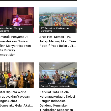
wiss-Belinn Manyar
PT Terminal Petikemas
urabaya
Surabaya
emarak Menyambut
Arus Peti Kemas TPS
merdekaan, Swiss-
Tetap Menunjukkan Tren
linn Manyar Hadirkan
Positif Pada Bulan Juli...
ds Runway
mpetition
otel
Solusi Bangun Indonesia
tel Ciputra World
Perkuat Tata Kelola
rabaya dan Yayasan
Ketenagakerjaan, Solusi
ngun Sehat
Bangun Indonesia
donesiaku Gelar Aksi...
Gandeng Kemnaker
Tingkatkan Kepatuhan...