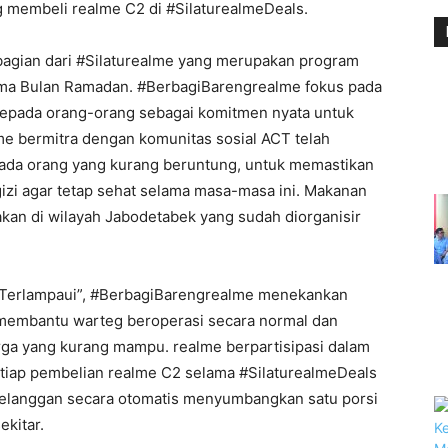
g membeli realme C2 di #SilaturealmeDeals.
agian dari #Silaturealme yang merupakan program
ama Bulan Ramadan. #BerbagiBarengrealme fokus pada
kepada orang-orang sebagai komitmen nyata untuk
me bermitra dengan komunitas sosial ACT telah
pada orang yang kurang beruntung, untuk memastikan
i agar tetap sehat selama masa-masa ini. Makanan
kan di wilayah Jabodetabek yang sudah diorganisir
 Terlampaui”, #BerbagiBarengrealme menekankan
 membantu warteg beroperasi secara normal dan
a yang kurang mampu. realme berpartisipasi dalam
tiap pembelian realme C2 selama #SilaturealmeDeals
u, pelanggan secara otomatis menyumbangkan satu porsi
kitar.