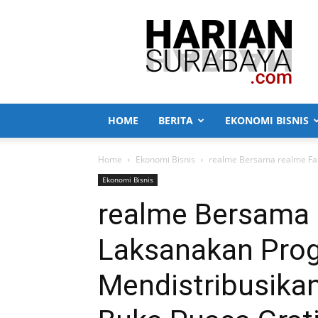
Harian
Surabaya
HOME
BERITA
EKONOMI BISNIS
Home
Ekonomi Bisnis
realme Bersama realme Fa
Ekonomi Bisnis
realme Bersama 
Laksanakan Pro
Mendistribusika