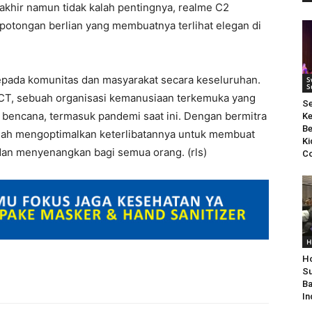
rakhir namun tidak kalah pentingnya, realme C2
potongan berlian yang membuatnya terlihat elegan di
epada komunitas dan masyarakat secara keseluruhan.
S
S
CT, sebuah organisasi kemanusiaan terkemuka yang
S
p bencana, termasuk pandemi saat ini. Dengan bermitra
Ke
Be
lah mengoptimalkan keterlibatannya untuk membuat
Ki
an menyenangkan bagi semua orang. (rls)
Co
H
Ho
Su
Ba
In