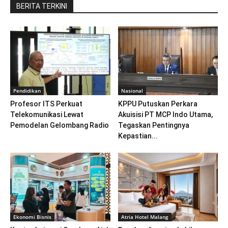
BERITA TERKINI
Pendidikan
Nasional
Profesor ITS Perkuat
KPPU Putuskan Perkara
Telekomunikasi Lewat
Akuisisi PT MCP Indo Utama,
Pemodelan Gelombang Radio
Tegaskan Pentingnya
Kepastian...
Ekonomi Bisnis
Atria Hotel Malang