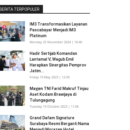
BERITA TERPOPULER
IM3 Transformasikan Layanan
Pascabayar Menjadi IM3
Platinum
Monday 25 November 2024 | 16:40
Hadir Sertijab Komandan
Lantamal V, Wagub Emil
Harapkan Sinergitas Pemprov
Jatim...
Friday 19 May 2023 | 12:50
Mayjen TNI Farid Makruf Tinjau
Aset Kodam Brawijaya di
Tulungagung
Tuesday 10 October 2023 | 11:06
Grand Dafam Signature
Surabaya Resmi Berganti Nama
Menjadi Morazen Hotel