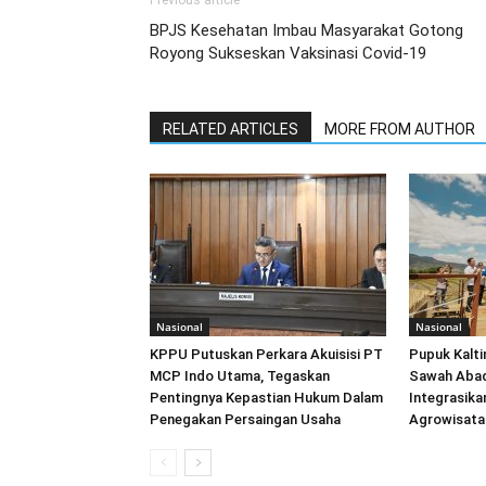
Previous article
BPJS Kesehatan Imbau Masyarakat Gotong
Royong Sukseskan Vaksinasi Covid-19
RELATED ARTICLES
MORE FROM AUTHOR
Nasional
Nasional
KPPU Putuskan Perkara Akuisisi PT
Pupuk Kalt
MCP Indo Utama, Tegaskan
Sawah Abadi
Pentingnya Kepastian Hukum Dalam
Integrasika
Penegakan Persaingan Usaha
Agrowisata