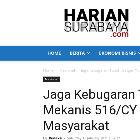
Harian
Surabaya
HOME
BERITA
EKONOMI BISNIS
Home
Nasional
Jaga Kebugaran Tubuh, Satgas Yo
Nasional
Jaga Kebugaran 
Mekanis 516/CY 
Masyarakat
By
Redaksi
-
Saturday 16 January 2021 | 07:32