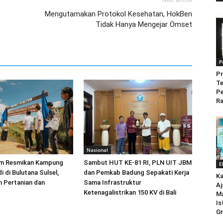
Next article
Mengutamakan Protokol Kesehatan, HokBen
Tidak Hanya Mengejar Omset
P
Pr
Te
P
Ra
Nasional
im Resmikan Kampung
Sambut HUT KE-81 RI, PLN UIT JBM
E
 di Bulutana Sulsel,
dan Pemkab Badung Sepakati Kerja
Ka
n Pertanian dan
Sama Infrastruktur
Aj
Ketenagalistrikan 150 KV di Bali
M
Is
Gr