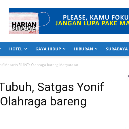
HOTEL
GAYA HIDUP
HIBURAN
SURABAYA
nif Mekanis 516/CY Olahraga bareng Masyarakat
Tubuh, Satgas Yonif
Olahraga bareng