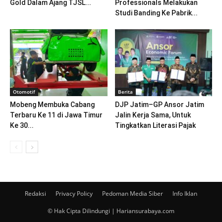
Gold Dalam Ajang TJSL...
Professionals Melakukan
Studi Banding Ke Pabrik...
Otomotif
Berita
Mobeng Membuka Cabang
DJP Jatim–GP Ansor Jatim
Terbaru Ke 11 di Jawa Timur
Jalin Kerja Sama, Untuk
Ke 30...
Tingkatkan Literasi Pajak
Redaksi
Privacy Policy
Pedoman Media Siber
Info Iklan
© Hak Cipta Dilindungi | Hariansurabaya.com