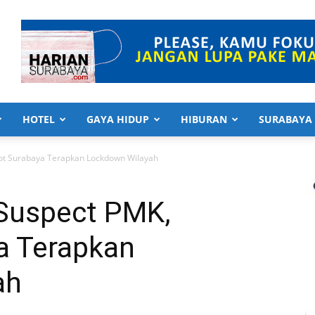
HOTEL
GAYA HIDUP
HIBURAN
SURABAYA
t Surabaya Terapkan Lockdown Wilayah
Suspect PMK,
a Terapkan
ah