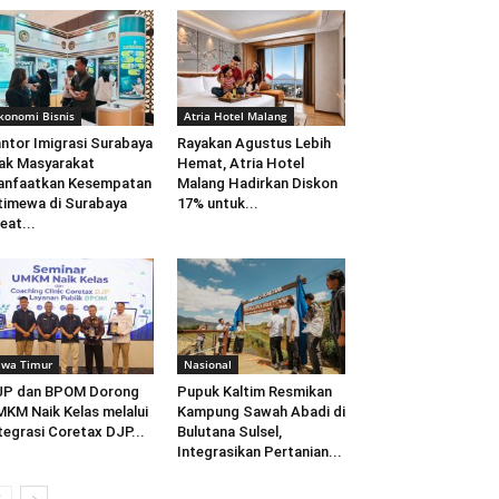
konomi Bisnis
Atria Hotel Malang
ntor Imigrasi Surabaya
Rayakan Agustus Lebih
ak Masyarakat
Hemat, Atria Hotel
anfaatkan Kesempatan
Malang Hadirkan Diskon
timewa di Surabaya
17% untuk...
eat...
awa Timur
Nasional
JP dan BPOM Dorong
Pupuk Kaltim Resmikan
KM Naik Kelas melalui
Kampung Sawah Abadi di
tegrasi Coretax DJP...
Bulutana Sulsel,
Integrasikan Pertanian...