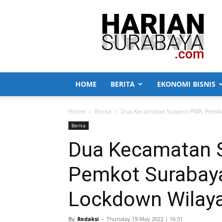
Harian
Surabaya
HOME
BERITA
EKONOMI BISNIS
Home
Berita
Dua Kecamatan Suspect PMK, Pemko
Berita
Dua Kecamatan 
Pemkot Surabay
Lockdown Wilay
By
Redaksi
-
Thursday 19 May 2022 | 16:31