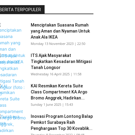
BERITA TERPOPULER
Menciptakan Suasana Rumah
yang Aman dan Nyaman Untuk
Anak Ala IKEA
Monday 13 November 2023 | 22:50
ITS Ajak Masyarakat
Tingkatkan Kesadaran Mitigasi
Tanah Longsor
Wednesday 16 April 2025 | 11:58
KAI Resmikan Kereta Suite
Class Compartment KA Argo
Bromo Anggrek, Hadirkan...
Sunday 1 June 2025 | 15:43
Inovasi Program Lontong Balap
Pemkot Surabaya Raih
Penghargaan Top 30 Kovablik...
Thursday 8 December 2022 | 08:48