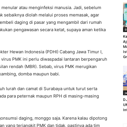
ak menular atau menginfeksi manusia. Jadi, sebelum
 sebaiknya diolah melalui proses memasak, agar
embeli daging di pasar yang mengambil dari rumah
akukan pengawasan secara ketat, supaya aman ketika
E
Ka
Aj
M
kter Hewan Indonesia (PDHI) Cabang Jawa Timur I,
Is
Gr
 virus PMK ini perlu diwaspadai lantaran berpengaruh
lan rendah (MBR). Sebab, virus PMK merugikan
 kambing, domba maupun babi.
uh lurah dan camat di Surabaya untuk turut serta
J
pada para peternak maupun RPH di masing-masing
D
UM
In
gonsumsi daging, monggo saja. Karena kalau dipotong
an yang terjangkit PMK dan tidak, pastinya ada tim