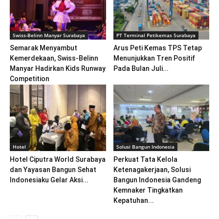
Swiss-Belinn Manyar Surabaya
PT Terminal Petikemas Surabaya
Semarak Menyambut
Arus Peti Kemas TPS Tetap
Kemerdekaan, Swiss-Belinn
Menunjukkan Tren Positif
Manyar Hadirkan Kids Runway
Pada Bulan Juli...
Competition
Hotel
Solusi Bangun Indonesia
Hotel Ciputra World Surabaya
Perkuat Tata Kelola
dan Yayasan Bangun Sehat
Ketenagakerjaan, Solusi
Indonesiaku Gelar Aksi...
Bangun Indonesia Gandeng
Kemnaker Tingkatkan
Kepatuhan...