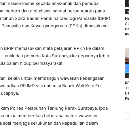
an nasionalisme kepada anak-anak dan pemuda,
ba modern dan digitalisasi sangat berpengaruh pada
H
i tahun 2023 Badan Pembina Ideologi Pancasila (BPIP)
Ho
Su
n Pancasila dan Kewarganegaraan (PPKn) dimasukkan
Ba
In
n BPIP memasukkan mata pelajaran PPKn ke dalam
k – anak dan pemuda Kota Surabaya ke depannya lebih
asila dalam hidup bermasyarakat.
P
njutan, selain untuk membangun wawasan kebangsaan
KP
wujudkan RPJMD visi dan misi Bapak Wali Kota Eri
Ti
 ucapnya.
De
Ke
elkam Polres Pelabuhan Tanjung Perak Surabaya, Ipda
tan ini ia memberikan beberapa materi wawasan
a soal menjaga kerukunan dan kepedulian dalam