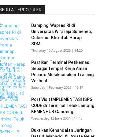
BERITA TERPOPULER
Dampingi Wapres RI di
Universitas Wiraraja Sumenep,
Gubernur Khofifah Harap
SDM...
Thursday 10 August 2023 | 14:20
Pastikan Terminal Petikemas
Sebagai Tempat Kerja Aman
Pelindo Melaksanakan Training
Vertical...
Saturday 1 February 2025 | 13:14
Port Visit IMPLEMENTASI ISPS
CODE di Terminal Teluk Lamong
KEMENHUB Gandeng...
Wednesday 12 June 2024 | 14:45
Buktikan Kehandalan Jaringan
Data di Manado, XL Axiata Gelar