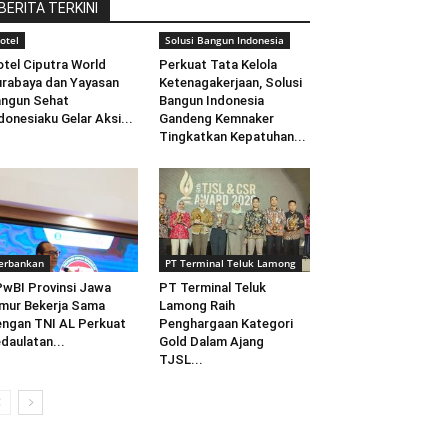
BERITA TERKINI
otel
Solusi Bangun Indonesia
tel Ciputra World
Perkuat Tata Kelola
rabaya dan Yayasan
Ketenagakerjaan, Solusi
ngun Sehat
Bangun Indonesia
donesiaku Gelar Aksi...
Gandeng Kemnaker
Tingkatkan Kepatuhan...
erbankan
PT Terminal Teluk Lamong
wBI Provinsi Jawa
PT Terminal Teluk
mur Bekerja Sama
Lamong Raih
ngan TNI AL Perkuat
Penghargaan Kategori
daulatan...
Gold Dalam Ajang
TJSL...