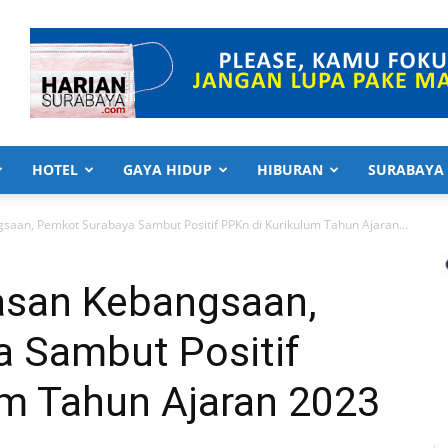
HOTEL
GAYA HIDUP
HIBURAN
SURABAYA
saan, Pemkot Surabaya Sambut Positif PPKn di Kurikulum Tahun Ajaran...
asan Kebangsaan,
 Sambut Positif
um Tahun Ajaran 2023