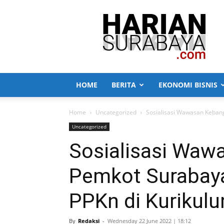
Harian
Surabaya
HOME
BERITA
EKONOMI BISNIS
Home
Uncategorized
Sosialisasi Wawasan Kebang
Uncategorized
Sosialisasi Waw
Pemkot Surabaya
PPKn di Kurikul
By
Redaksi
-
Wednesday 22 June 2022 | 18:12