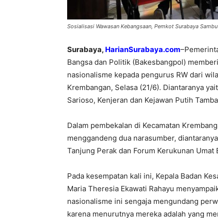
Sosialisasi Wawasan Kebangsaan, Pemkot Surabaya Sambut 
Surabaya,
HarianSurabaya.com
–Pemerinta
Bangsa dan Politik (Bakesbangpol) membe
nasionalisme kepada pengurus RW dari wil
Krembangan, Selasa (21/6). Diantaranya ya
Sarioso, Kenjeran dan Kejawan Putih Tamba
Dalam pembekalan di Kecamatan Krembanga
menggandeng dua narasumber, diantaranya 
Tanjung Perak dan Forum Kerukunan Umat 
Pada kesempatan kali ini, Kepala Badan Kes
Maria Theresia Ekawati Rahayu menyampai
nasionalisme ini sengaja mengundang perw
karena menurutnya mereka adalah yang mem