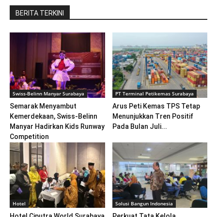
BERITA TERKINI
Swiss-Belinn Manyar Surabaya
PT Terminal Petikemas Surabaya
Semarak Menyambut
Arus Peti Kemas TPS Tetap
Kemerdekaan, Swiss-Belinn
Menunjukkan Tren Positif
Manyar Hadirkan Kids Runway
Pada Bulan Juli...
Competition
Hotel
Solusi Bangun Indonesia
Hotel Ciputra World Surabaya
Perkuat Tata Kelola