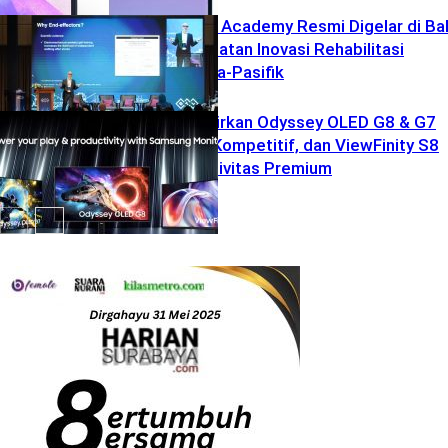
BTL Robotics Academy Resmi Digelar di Bal
Dorong Penguatan Inovasi Rehabilitasi
Robotik di Asia-Pasifik
Uncategorized
Samsung Hadirkan Odyssey OLED G8 & G7
untuk Gamer Kompetitif, dan ViewFinity S8
untuk Produktivitas Premium
Uncategorized
Uncategorized