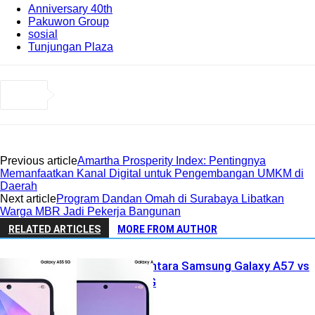
Anniversary 40th
Pakuwon Group
sosial
Tunjungan Plaza
Previous article
Amartha Prosperity Index: Pentingnya
Memanfaatkan Kanal Digital untuk Pengembangan UMKM di
Daerah
Next article
Program Dandan Omah di Surabaya Libatkan
Warga MBR Jadi Pekerja Bangunan
RELATED ARTICLES
MORE FROM AUTHOR
Keunggulan Antara Samsung Galaxy A57 vs
Galaxy A55 5G