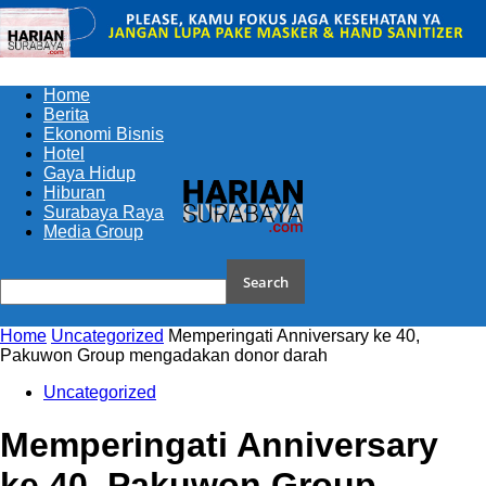
Home
Berita
Ekonomi Bisnis
Hotel
Gaya Hidup
Hiburan
Surabaya Raya
Media Group
Home
Uncategorized
Memperingati Anniversary ke 40,
Pakuwon Group mengadakan donor darah
Uncategorized
Memperingati Anniversary
ke 40, Pakuwon Group