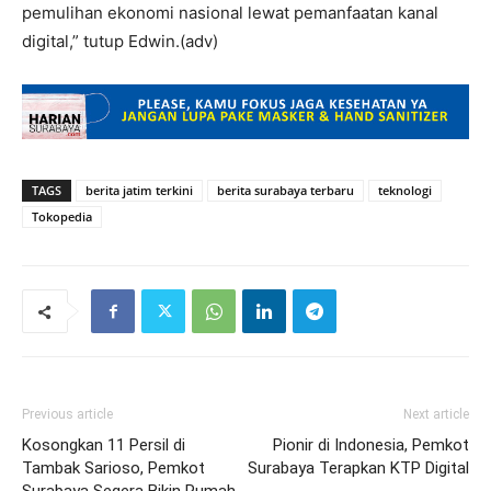
pemulihan ekonomi nasional lewat pemanfaatan kanal
digital,” tutup Edwin.(adv)
TAGS
berita jatim terkini
berita surabaya terbaru
teknologi
Tokopedia
Previous article
Next article
Kosongkan 11 Persil di
Pionir di Indonesia, Pemkot
Tambak Sarioso, Pemkot
Surabaya Terapkan KTP Digital