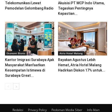
Telekomunikasi Lewat
Akuisisi PT MCP Indo Utama,
Pemodelan Gelombang Radio
Tegaskan Pentingnya
Kepastian...
Ekonomi Bisnis
Atria Hotel Malang
Kantor Imigrasi Surabaya Ajak
Rayakan Agustus Lebih
Masyarakat Manfaatkan
Hemat, Atria Hotel Malang
Kesempatan Istimewa di
Hadirkan Diskon 17% untuk...
Surabaya Great...
Redaksi
Privacy Policy
Pedoman Media Siber
Info Iklan