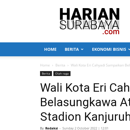
Harian
Surabaya
HOME
BERITA
EKONOMI BISNIS
Home
Berita
Wali Kota Eri Cahyadi Sampaikan Be
Berita
Olah raga
Wali Kota Eri Ca
Belasungkawa At
Stadion Kanjuru
By
Redaksi
-
Sunday 2 October 2022 | 12:01