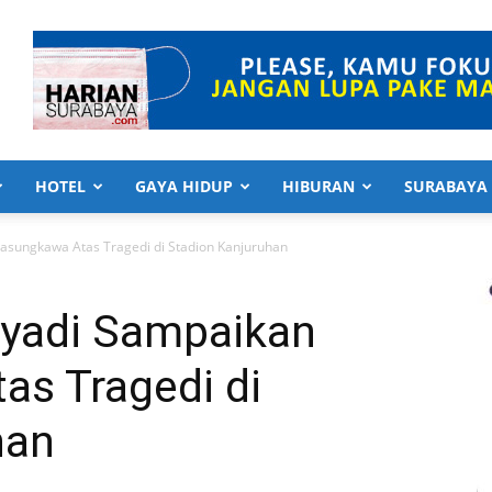
HOTEL
GAYA HIDUP
HIBURAN
SURABAYA
lasungkawa Atas Tragedi di Stadion Kanjuruhan
hyadi Sampaikan
as Tragedi di
han