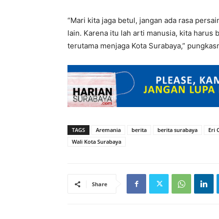
“Mari kita jaga betul, jangan ada rasa pers
lain. Karena itu lah arti manusia, kita har
terutama menjaga Kota Surabaya,” pungkasn
TAGS
Aremania
berita
berita surabaya
Eri 
Wali Kota Surabaya
Share