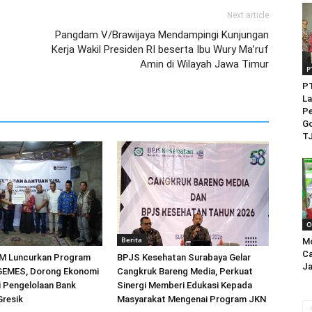
Next article
Pangdam V/Brawijaya Mendampingi Kunjungan
Kerja Wakil Presiden RI beserta Ibu Wury Ma’ruf
Amin di Wilayah Jawa Timur
P
PT
La
Pe
Go
TJ
O
Berita
M
Ca
M Luncurkan Program
BPJS Kesehatan Surabaya Gelar
Ja
EMES, Dorong Ekonomi
Cangkruk Bareng Media, Perkuat
ri Pengelolaan Bank
Sinergi Memberi Edukasi Kepada
Gresik
Masyarakat Mengenai Program JKN