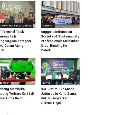
T Terminal Teluk Lamong
Nasional
 Terminal Teluk
Anggota Indonesian
mong Raih
Society of Sustainability
nghargaan Kategori
Professionals Melakukan
ld Dalam Ajang
Studi Banding Ke
SL...
Pabrik...
tomotif
Berita
obeng Membuka
DJP Jatim–GP Ansor
bang Terbaru Ke 11 di
Jatim Jalin Kerja Sama,
wa Timur Ke 30...
Untuk Tingkatkan
Literasi Pajak