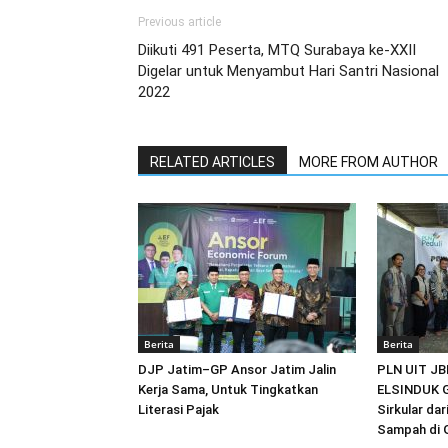
Previous article
Diikuti 491 Peserta, MTQ Surabaya ke-XXII
Digelar untuk Menyambut Hari Santri Nasional
2022
RELATED ARTICLES
MORE FROM AUTHOR
Berita
Berita
DJP Jatim–GP Ansor Jatim Jalin
PLN UIT JB
Kerja Sama, Untuk Tingkatkan
ELSINDUK G
Literasi Pajak
Sirkular da
Sampah di 