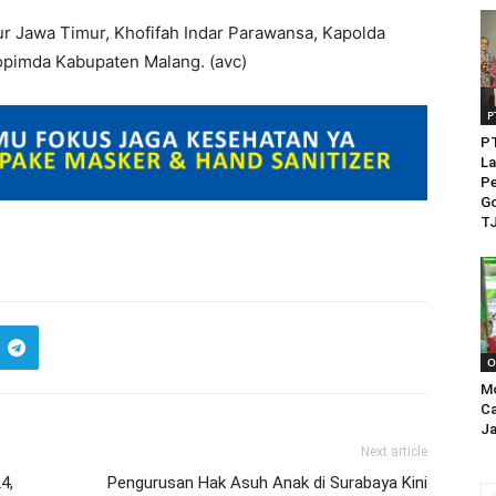
ur Jawa Timur, Khofifah Indar Parawansa, Kapolda
kopimda Kabupaten Malang. (avc)
P
PT
La
Pe
Go
TJ
O
M
Ca
Ja
Next article
4,
Pengurusan Hak Asuh Anak di Surabaya Kini