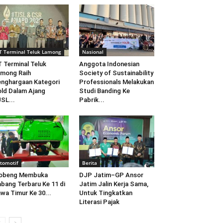
T Terminal Teluk Lamong
Nasional
 Terminal Teluk
Anggota Indonesian
mong Raih
Society of Sustainability
nghargaan Kategori
Professionals Melakukan
ld Dalam Ajang
Studi Banding Ke
SL...
Pabrik...
tomotif
Berita
obeng Membuka
DJP Jatim–GP Ansor
bang Terbaru Ke 11 di
Jatim Jalin Kerja Sama,
wa Timur Ke 30...
Untuk Tingkatkan
Literasi Pajak