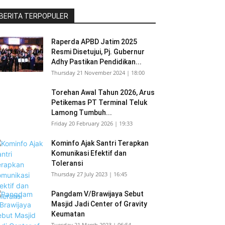
BERITA TERPOPULER
Raperda APBD Jatim 2025
Resmi Disetujui, Pj. Gubernur
Adhy Pastikan Pendidikan...
Thursday 21 November 2024 | 18:00
Torehan Awal Tahun 2026, Arus
Petikemas PT Terminal Teluk
Lamong Tumbuh...
Friday 20 February 2026 | 19:33
Kominfo Ajak Santri Terapkan
Komunikasi Efektif dan
Toleransi
Thursday 27 July 2023 | 16:45
Pangdam V/Brawijaya Sebut
Masjid Jadi Center of Gravity
Keumatan
Tuesday 21 March 2023 | 06:54