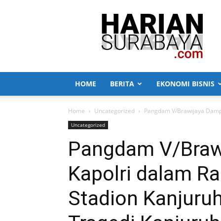
Harian
Surabaya
HOME
BERITA
EKONOMI BISNIS
Home
Uncategorized
Pangdam V/Brawijaya Dampin
Uncategorized
Pangdam V/Braw
Kapolri dalam R
Stadion Kanjuru