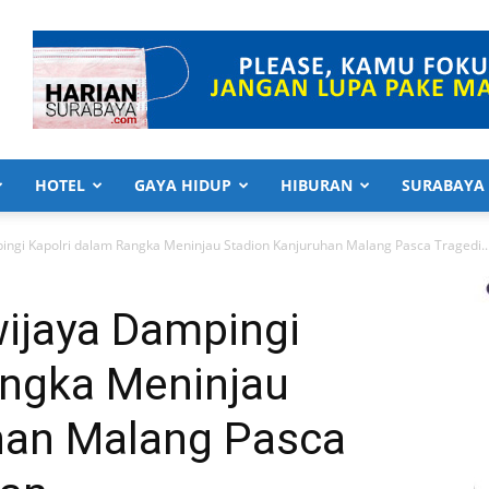
HOTEL
GAYA HIDUP
HIBURAN
SURABAYA
gi Kapolri dalam Rangka Meninjau Stadion Kanjuruhan Malang Pasca Tragedi..
ijaya Dampingi
angka Meninjau
han Malang Pasca