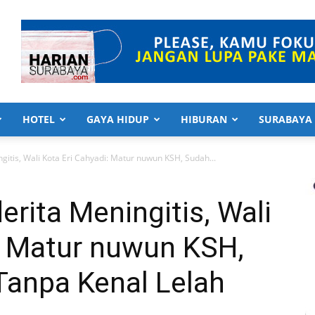
HOTEL
GAYA HIDUP
HIBURAN
SURABAYA
itis, Wali Kota Eri Cahyadi: Matur nuwun KSH, Sudah...
rita Meningitis, Wali
: Matur nuwun KSH,
Tanpa Kenal Lelah