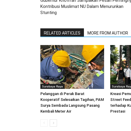
Gubernur Khofifah Sampaikan Pesan Pentingn
Kontribusi Muslimat NU Dalam Menurunkan
Stunting
RELATED ARTICLES
MORE FROM AUTHOR
Surabaya Raya
Surabaya Ra
Pelanggan di Perak Barat
Kreasi Pem
Kooperatif Selesaikan Tagihan, PAM
Street Feed
Surya Sembada Langsung Pasang
terhadap Ku
Kembali Meter Air
Prestasi