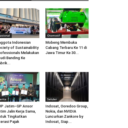
asional
Otomotif
ggota Indonesian
Mobeng Membuka
ciety of Sustainability
Cabang Terbaru Ke 11 di
ofessionals Melakukan
Jawa Timur Ke 30...
udi Banding Ke
brik...
erita
Seluler
JP Jatim–GP Ansor
Indosat, Ooredoo Group,
tim Jalin Kerja Sama,
Nokia, dan NVIDIA
tuk Tingkatkan
Luncurkan Zankore by
terasi Pajak
Indosat, Siap...