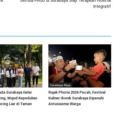
ya
Semua PAUD di Surabaya Siap Terapkan Holistik
Integratif
ya
Surabaya Raya
uda Surabaya Gelar
Rujak Phoria 2026 Pecah, Festival
ing, Wujud Kepedulian
Kuliner Ikonik Surabaya Dipenuhi
cing Liar di Taman
Antusiasme Warga