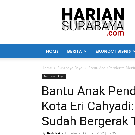
Harian
Surabaya
HOME
BERITA
EKONOMI BISNIS
Home
Surabaya Raya
Bantu Anak Penderita Mening
Surabaya Raya
Bantu Anak Pende
Kota Eri Cahyadi
Sudah Bergerak 
By
Redaksi
-
Tuesday 25 October 2022 | 07:35