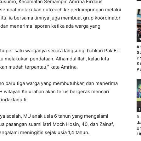
kusumo, Kecamatan Semampir, Amrina Firdaus
 sempat melakukan outreach ke perkampungan melalui
tu, ia bersama timnya juga membuat grup koordinator
 dan menerima laporan ketika ada warga yang
N
An
tu per satu warganya secara langsung, bahkan Pak Eri
So
ntu melakukan pendataan. Alhamdulillah, kalau kita
Pr
St
an mudah terpantau,” kata Amrina.
Pa
umo baru tiga warga yang membutuhkan dan menerima
H wilayah Kelurahan akan terus bergerak mencari
ndaklanjuti.
B
ya adalah, MU anak usia 6 tahun yang mengalami
D
Ja
ua pasangan suami istri Moch Hosin, 40, dan Zainaf,
Un
ngalami meningitis sejak usia 1,4 tahun.
Li