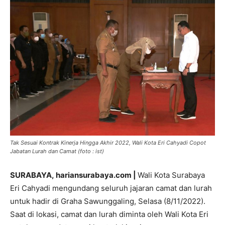
Tak Sesuai Kontrak Kinerja Hingga Akhir 2022, Wali Kota Eri Cahyadi Copot
Jabatan Lurah dan Camat (foto : ist)
SURABAYA,
hariansurabaya.com |
Wali Kota Surabaya
Eri Cahyadi mengundang seluruh jajaran camat dan lurah
untuk hadir di Graha Sawunggaling, Selasa (8/11/2022).
Saat di lokasi, camat dan lurah diminta oleh Wali Kota Eri