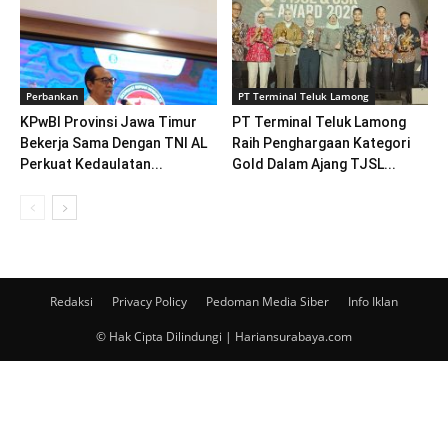
Perbankan
PT Terminal Teluk Lamong
KPwBI Provinsi Jawa Timur
PT Terminal Teluk Lamong
Bekerja Sama Dengan TNI AL
Raih Penghargaan Kategori
Perkuat Kedaulatan...
Gold Dalam Ajang TJSL...
Redaksi
Privacy Policy
Pedoman Media Siber
Info Iklan
© Hak Cipta Dilindungi | Hariansurabaya.com