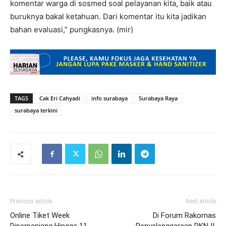
komentar warga di sosmed soal pelayanan kita, baik atau
buruknya bakal ketahuan. Dari komentar itu kita jadikan
bahan evaluasi,” pungkasnya. (mir)
TAGS
Cak Eri Cahyadi
info surabaya
Surabaya Raya
surabaya terkini
Previous article
Next article
Online Tiket Week
Di Forum Rakornas
Diperpanjang Hingga 11
Penyelenggaraan PKN II,