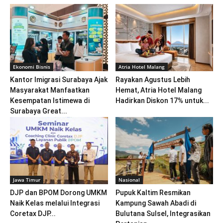
Ekonomi Bisnis
Atria Hotel Malang
Kantor Imigrasi Surabaya Ajak
Rayakan Agustus Lebih
Masyarakat Manfaatkan
Hemat, Atria Hotel Malang
Kesempatan Istimewa di
Hadirkan Diskon 17% untuk...
Surabaya Great...
Jawa Timur
Nasional
DJP dan BPOM Dorong UMKM
Pupuk Kaltim Resmikan
Naik Kelas melalui Integrasi
Kampung Sawah Abadi di
Coretax DJP...
Bulutana Sulsel, Integrasikan