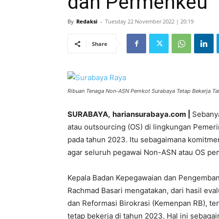
dan Permenkeu
By
Redaksi
-
Tuesday 22 November 2022 | 20:19
Share
Ribuan Tenaga Non-ASN Pemkot Surabaya Tetap Bekerja Tah
SURABAYA,
hariansurabaya.com
|
Sebanya
atau outsourcing (OS) di lingkungan Pemeri
pada tahun 2023. Itu sebagaimana komitmen
agar seluruh pegawai Non-ASN atau OS pem
Kepala Badan Kepegawaian dan Pengemban
Rachmad Basari mengatakan, dari hasil ev
dan Reformasi Birokrasi (Kemenpan RB), te
tetap bekerja di tahun 2023. Hal ini seba