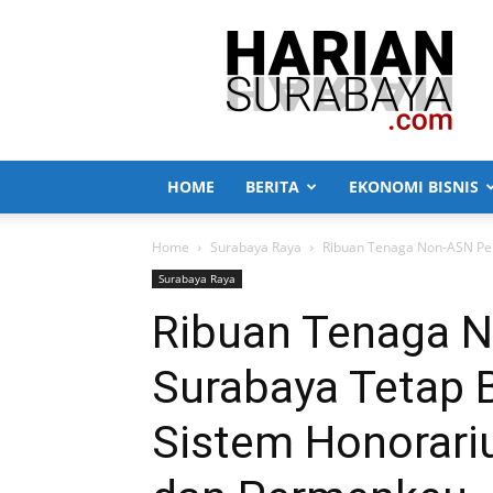
Harian
Surabaya
HOME
BERITA
EKONOMI BISNIS
Home
Surabaya Raya
Ribuan Tenaga Non-ASN Pem
Surabaya Raya
Ribuan Tenaga 
Surabaya Tetap 
Sistem Honorari