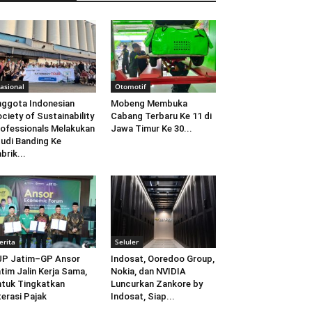
asional
Otomotif
ggota Indonesian
Mobeng Membuka
ciety of Sustainability
Cabang Terbaru Ke 11 di
ofessionals Melakukan
Jawa Timur Ke 30...
udi Banding Ke
brik...
erita
Seluler
JP Jatim–GP Ansor
Indosat, Ooredoo Group,
tim Jalin Kerja Sama,
Nokia, dan NVIDIA
tuk Tingkatkan
Luncurkan Zankore by
terasi Pajak
Indosat, Siap...