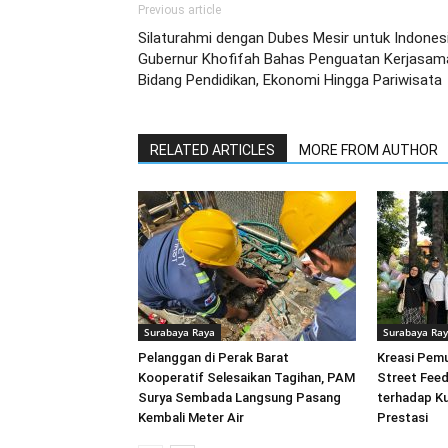
Previous article
Silaturahmi dengan Dubes Mesir untuk Indonesi
Gubernur Khofifah Bahas Penguatan Kerjasam
Bidang Pendidikan, Ekonomi Hingga Pariwisata
RELATED ARTICLES
MORE FROM AUTHOR
Surabaya Raya
Surabaya Ra
Pelanggan di Perak Barat
Kreasi Pem
Kooperatif Selesaikan Tagihan, PAM
Street Feed
Surya Sembada Langsung Pasang
terhadap Ku
Kembali Meter Air
Prestasi