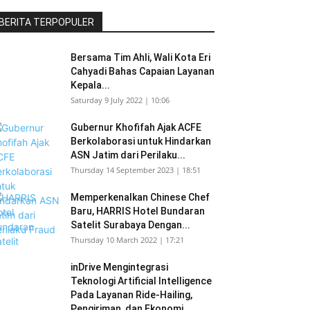
BERITA TERPOPULER
Bersama Tim Ahli, Wali Kota Eri
Cahyadi Bahas Capaian Layanan
Kepala...
Saturday 9 July 2022 | 10:06
Gubernur Khofifah Ajak ACFE
Berkolaborasi untuk Hindarkan
ASN Jatim dari Perilaku...
Thursday 14 September 2023 | 18:51
Memperkenalkan Chinese Chef
Baru, HARRIS Hotel Bundaran
Satelit Surabaya Dengan...
Thursday 10 March 2022 | 17:21
inDrive Mengintegrasi
Teknologi Artificial Intelligence
Pada Layanan Ride-Hailing,
Pengiriman, dan Ekonomi...