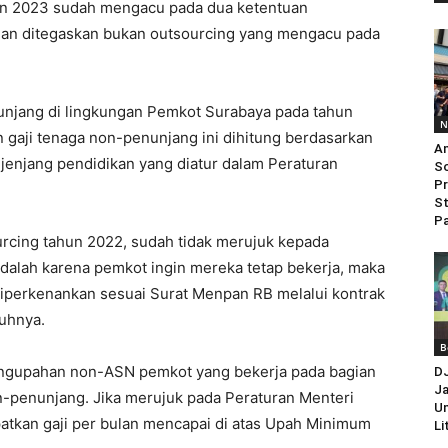
hun 2023 sudah mengacu pada dua ketentuan
Dan ditegaskan bukan outsourcing yang mengacu pada
unjang di lingkungan Pemkot Surabaya pada tahun
N
 gaji tenaga non-penunjang ini dihitung berdasarkan
An
 jenjang pendidikan yang diatur dalam Peraturan
So
Pr
St
Pa
ourcing tahun 2022, sudah tidak merujuk kepada
adalah karena pemkot ingin mereka tetap bekerja, maka
diperkenankan sesuai Surat Menpan RB melalui kontrak
buhnya.
B
ngupahan non-ASN pemkot yang bekerja pada bagian
D
Ja
-penunjang. Jika merujuk pada Peraturan Menteri
Un
atkan gaji per bulan mencapai di atas Upah Minimum
Li