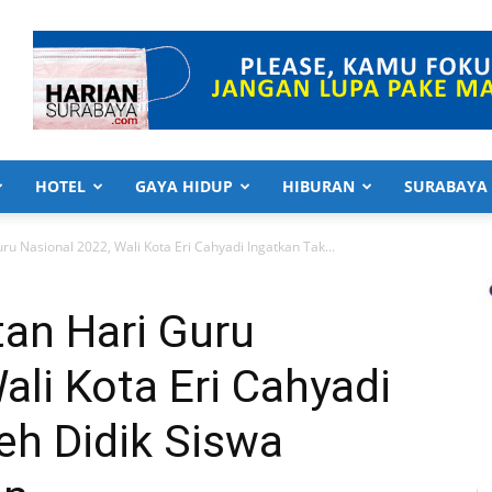
HOTEL
GAYA HIDUP
HIBURAN
SURABAYA
u Nasional 2022, Wali Kota Eri Cahyadi Ingatkan Tak...
an Hari Guru
ali Kota Eri Cahyadi
eh Didik Siswa