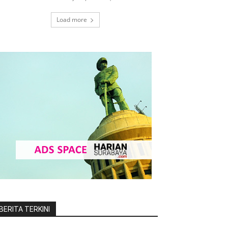
Load more
BERITA TERKINI