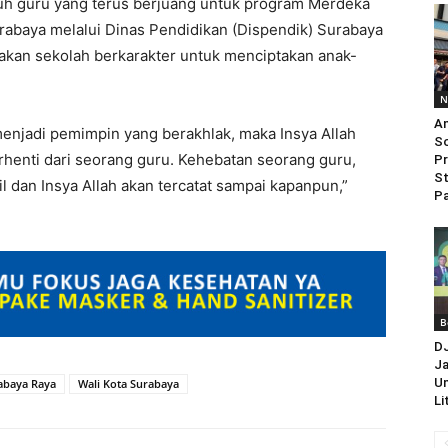
ruh guru yang terus berjuang untuk program Merdeka
rabaya melalui Dinas Pendidikan (Dispendik) Surabaya
kan sekolah berkarakter untuk menciptakan anak-
N
An
menjadi pemimpin yang berakhlak, maka Insya Allah
So
erhenti dari seorang guru. Kehebatan seorang guru,
Pr
St
l dan Insya Allah akan tercatat sampai kapanpun,”
Pa
B
D
Ja
Un
abaya Raya
Wali Kota Surabaya
Li