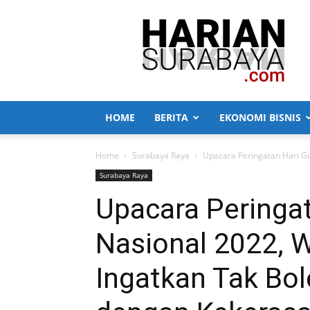
Harian
Surabaya
HOME
BERITA
EKONOMI BISNIS
Home
Surabaya Raya
Upacara Peringatan Hari Gur
Surabaya Raya
Upacara Peringat
Nasional 2022, W
Ingatkan Tak Bol