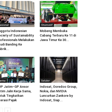
asional
Otomotif
ggota Indonesian
Mobeng Membuka
ciety of Sustainability
Cabang Terbaru Ke 11 di
ofessionals Melakukan
Jawa Timur Ke 30...
udi Banding Ke
brik...
erita
Seluler
JP Jatim–GP Ansor
Indosat, Ooredoo Group,
tim Jalin Kerja Sama,
Nokia, dan NVIDIA
tuk Tingkatkan
Luncurkan Zankore by
terasi Pajak
Indosat, Siap...