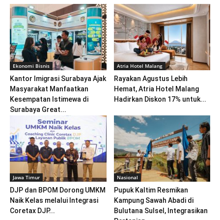
Ekonomi Bisnis
Atria Hotel Malang
Kantor Imigrasi Surabaya Ajak
Rayakan Agustus Lebih
Masyarakat Manfaatkan
Hemat, Atria Hotel Malang
Kesempatan Istimewa di
Hadirkan Diskon 17% untuk...
Surabaya Great...
Jawa Timur
Nasional
DJP dan BPOM Dorong UMKM
Pupuk Kaltim Resmikan
Naik Kelas melalui Integrasi
Kampung Sawah Abadi di
Coretax DJP...
Bulutana Sulsel, Integrasikan