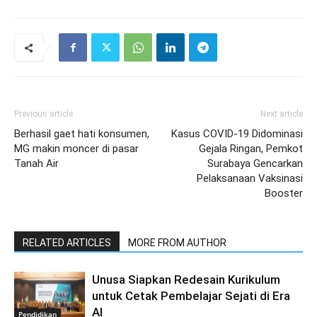
Previous article
Next article
Berhasil gaet hati konsumen,
Kasus COVID-19 Didominasi
MG makin moncer di pasar
Gejala Ringan, Pemkot
Tanah Air
Surabaya Gencarkan
Pelaksanaan Vaksinasi
Booster
RELATED ARTICLES
MORE FROM AUTHOR
Unusa Siapkan Redesain Kurikulum
untuk Cetak Pembelajar Sejati di Era
AI
Pendidikan