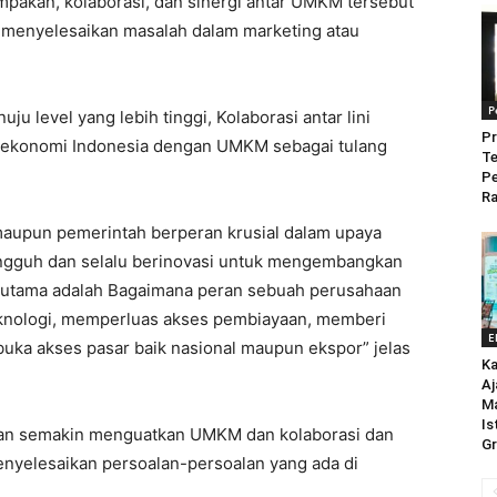
pakan, kolaborasi, dan sinergi antar UMKM tersebut
 menyelesaikan masalah dalam marketing atau
P
u level yang lebih tinggi, Kolaborasi antar lini
Pr
ekonomi Indonesia dengan UMKM sebagai tulang
Te
P
Ra
aupun pemerintah berperan krusial dalam upaya
guh dan selalu berinovasi untuk mengembangkan
g utama adalah Bagaimana peran sebuah perusahaan
eknologi, memperluas akses pembiayaan, memberi
E
ka akses pasar baik nasional maupun ekspor” jelas
Ka
Aj
M
Is
kan semakin menguatkan UMKM dan kolaborasi dan
Gr
 menyelesaikan persoalan-persoalan yang ada di