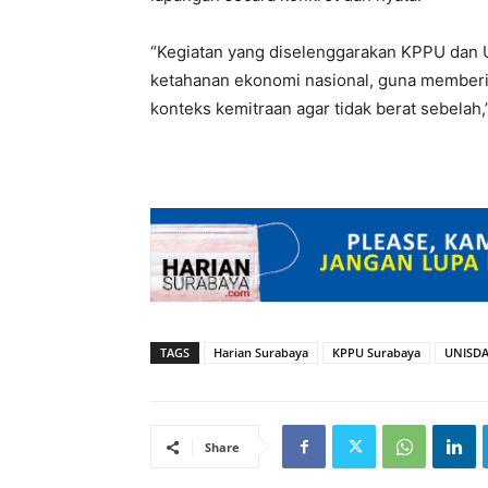
“Kegiatan yang diselenggarakan KPPU da
ketahanan ekonomi nasional, guna member
konteks kemitraan agar tidak berat sebelah,”
TAGS
Harian Surabaya
KPPU Surabaya
UNISD
Share