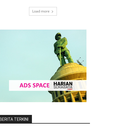
Load more
BERITA TERKINI