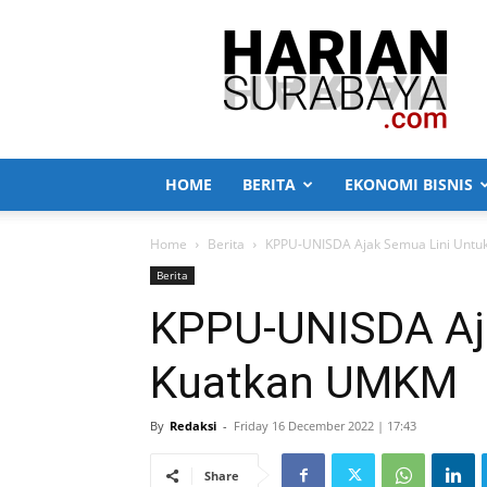
Harian
Surabaya
HOME
BERITA
EKONOMI BISNIS
Home
Berita
KPPU-UNISDA Ajak Semua Lini Unt
Berita
KPPU-UNISDA Aj
Kuatkan UMKM
By
Redaksi
-
Friday 16 December 2022 | 17:43
Share