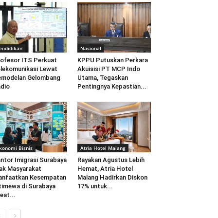
endidikan
Nasional
ofesor ITS Perkuat
KPPU Putuskan Perkara
lekomunikasi Lewat
Akuisisi PT MCP Indo
emodelan Gelombang
Utama, Tegaskan
dio
Pentingnya Kepastian...
konomi Bisnis
Atria Hotel Malang
ntor Imigrasi Surabaya
Rayakan Agustus Lebih
ak Masyarakat
Hemat, Atria Hotel
anfaatkan Kesempatan
Malang Hadirkan Diskon
timewa di Surabaya
17% untuk...
eat...