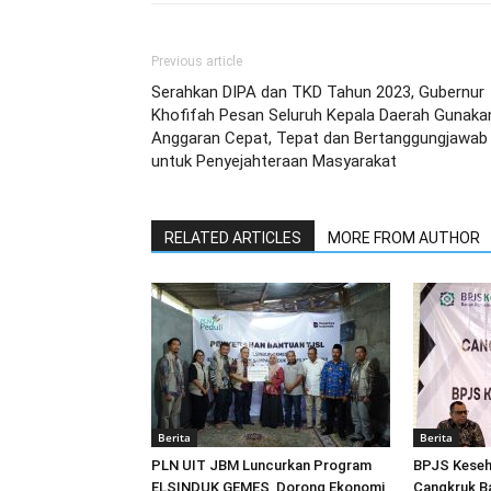
Previous article
Serahkan DIPA dan TKD Tahun 2023, Gubernur
Khofifah Pesan Seluruh Kepala Daerah Gunaka
Anggaran Cepat, Tepat dan Bertanggungjawab
untuk Penyejahteraan Masyarakat
RELATED ARTICLES
MORE FROM AUTHOR
Berita
Berita
PLN UIT JBM Luncurkan Program
BPJS Keseh
ELSINDUK GEMES, Dorong Ekonomi
Cangkruk B