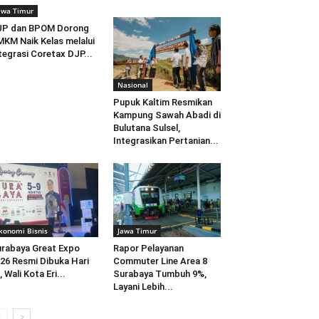
awa Timur
JP dan BPOM Dorong
KM Naik Kelas melalui
tegrasi Coretax DJP...
Nasional
Pupuk Kaltim Resmikan
Kampung Sawah Abadi di
Bulutana Sulsel,
Integrasikan Pertanian...
konomi Bisnis
Jawa Timur
rabaya Great Expo
Rapor Pelayanan
26 Resmi Dibuka Hari
Commuter Line Area 8
i, Wali Kota Eri...
Surabaya Tumbuh 9%,
Layani Lebih...