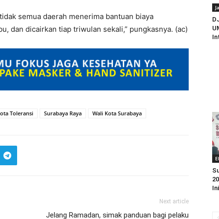
J
a tidak semua daerah menerima bantuan biaya
D
bu, dan dicairkan tiap triwulan sekali,” pungkasnya. (ac)
UM
In
ota Toleransi
Surabaya Raya
Wali Kota Surabaya
E
Su
20
In
Next article
Jelang Ramadan, simak panduan bagi pelaku