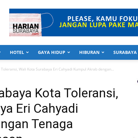
HOTEL
GAYA HIDUP
HIBURAN
SURABAYA
oleransi, Wali Kota Surabaya Eri Cahyadi Kumpul Akrab dengan...
baya Kota Toleransi,
ya Eri Cahyadi
engan Tenaga