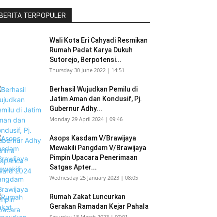
BERITA TERPOPULER
Wali Kota Eri Cahyadi Resmikan
Rumah Padat Karya Dukuh
Sutorejo, Berpotensi...
Thursday 30 June 2022 | 14:51
Berhasil Wujudkan Pemilu di
Jatim Aman dan Kondusif, Pj.
Gubernur Adhy...
Monday 29 April 2024 | 09:46
Asops Kasdam V/Brawijaya
Mewakili Pangdam V/Brawijaya
Pimpin Upacara Penerimaan
Satgas Apter...
Wednesday 25 January 2023 | 08:05
Rumah Zakat Luncurkan
Gerakan Ramadan Kejar Pahala
Saturday 18 March 2023 | 07:01