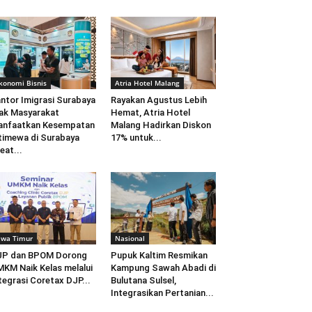
konomi Bisnis
Atria Hotel Malang
ntor Imigrasi Surabaya
Rayakan Agustus Lebih
ak Masyarakat
Hemat, Atria Hotel
anfaatkan Kesempatan
Malang Hadirkan Diskon
timewa di Surabaya
17% untuk...
eat...
awa Timur
Nasional
JP dan BPOM Dorong
Pupuk Kaltim Resmikan
KM Naik Kelas melalui
Kampung Sawah Abadi di
tegrasi Coretax DJP...
Bulutana Sulsel,
Integrasikan Pertanian...