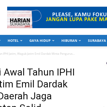
HOTEL
GAYA HIDUP
HIBURAN
SURABAYA
n IPHI Jatim, Wagub Jatim Emil Dardak Minta Pengurus...
i Awal Tahun IPHI
tim Emil Dardak
Daerah Jaga