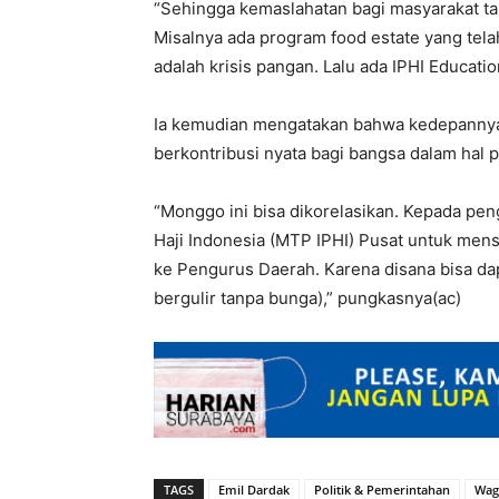
“Sehingga kemaslahatan bagi masyarakat tam
Misalnya ada program food estate yang tel
adalah krisis pangan. Lalu ada IPHI Educatio
Ia kemudian mengatakan bahwa kedepannya,
berkontribusi nyata bagi bangsa dalam hal
“Monggo ini bisa dikorelasikan. Kepada pe
Haji Indonesia (MTP IPHI) Pusat untuk men
ke Pengurus Daerah. Karena disana bisa d
bergulir tanpa bunga),” pungkasnya(ac)
TAGS
Emil Dardak
Politik & Pemerintahan
Wag