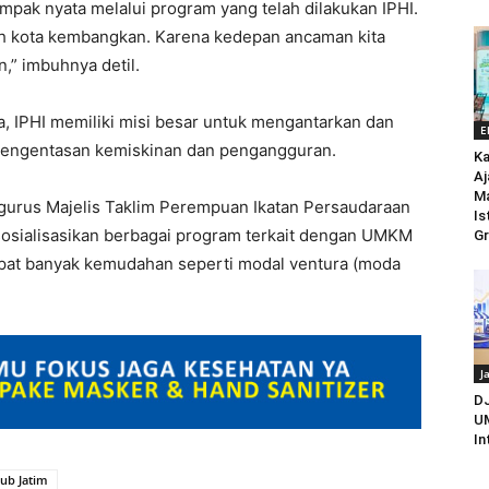
pak nyata melalui program yang telah dilakukan IPHI.
ah kota kembangkan. Karena kedepan ancaman kita
n,” imbuhnya detil.
 IPHI memiliki misi besar untuk mengantarkan dan
E
 pengentasan kemiskinan dan pengangguran.
Ka
Aj
M
ngurus Majelis Taklim Perempuan Ikatan Persaudaraan
Is
sosialisasikan berbagai program terkait dengan UMKM
Gr
apat banyak kemudahan seperti modal ventura (moda
J
D
UM
In
ub Jatim