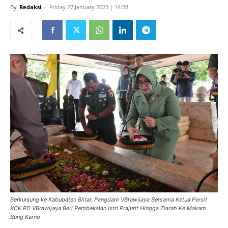
By
Redaksi
-
Friday 27 January 2023 | 14:38
Berkunjung ke Kabupaten Blitar, Pangdam VBrawijaya Bersama Ketua Persit
KCK PD VBrawijaya Beri Pembekalan Istri Prajurit Hingga Ziarah Ke Makam
Bung Karno