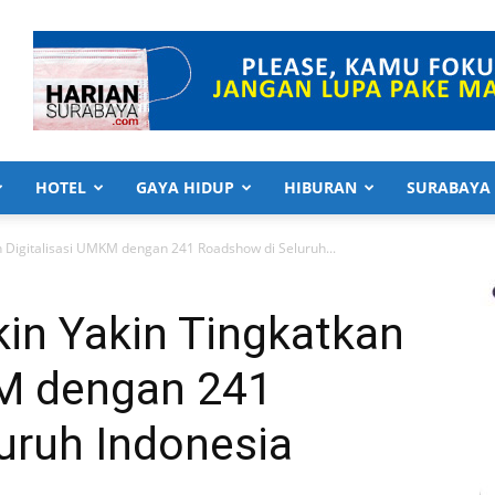
HOTEL
GAYA HIDUP
HIBURAN
SURABAYA
Digitalisasi UMKM dengan 241 Roadshow di Seluruh...
n Yakin Tingkatkan
KM dengan 241
uruh Indonesia