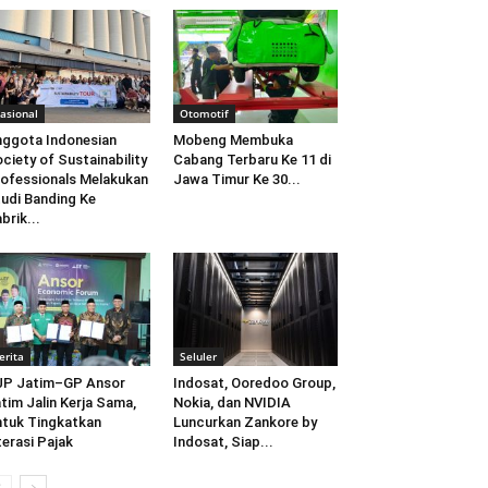
asional
Otomotif
ggota Indonesian
Mobeng Membuka
ciety of Sustainability
Cabang Terbaru Ke 11 di
ofessionals Melakukan
Jawa Timur Ke 30...
udi Banding Ke
brik...
erita
Seluler
JP Jatim–GP Ansor
Indosat, Ooredoo Group,
tim Jalin Kerja Sama,
Nokia, dan NVIDIA
tuk Tingkatkan
Luncurkan Zankore by
terasi Pajak
Indosat, Siap...