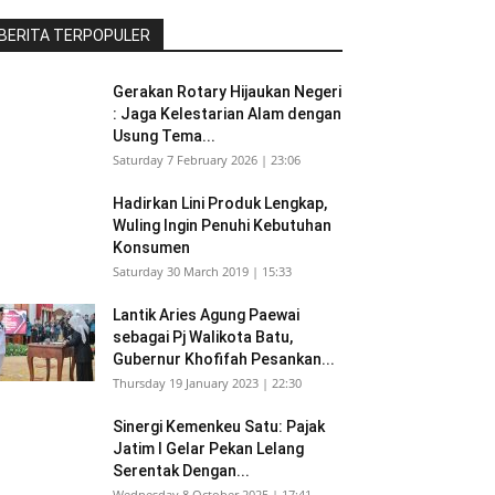
BERITA TERPOPULER
Gerakan Rotary Hijaukan Negeri
: Jaga Kelestarian Alam dengan
Usung Tema...
Saturday 7 February 2026 | 23:06
Hadirkan Lini Produk Lengkap,
Wuling Ingin Penuhi Kebutuhan
Konsumen
Saturday 30 March 2019 | 15:33
Lantik Aries Agung Paewai
sebagai Pj Walikota Batu,
Gubernur Khofifah Pesankan...
Thursday 19 January 2023 | 22:30
Sinergi Kemenkeu Satu: Pajak
Jatim I Gelar Pekan Lelang
Serentak Dengan...
Wednesday 8 October 2025 | 17:41