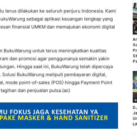
u terus dilakukan ke seluruh penjuru Indonesia. Kami
BukuWarung sebagai aplikasi keuangan lengkap yang
sesan finansial UMKM dan memajukan ekonomi digital
N
An
So
men BukuWarung untuk terus meningkatkan kualitas
Pr
St
gram dan promosi agar penggunanya semakin yakin
Pa
ngan. Hingga saat ini, BukuWarung telah dipercaya
a. Solusi BukuWarung meliputi pembayaran digital,
tal, mode point-of-sales (POS) hingga Payment Point
tagihan dan penjualan pulsa.(ac)
B
D
Ja
Un
Li