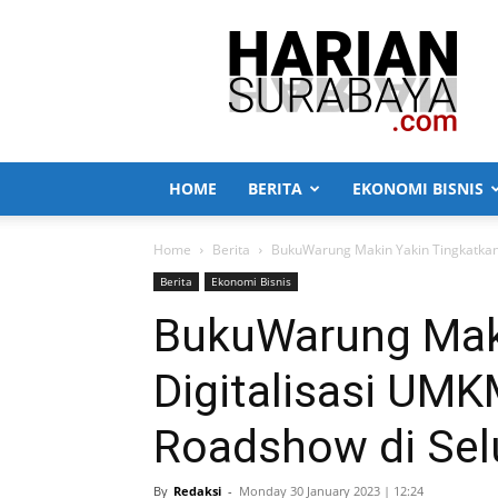
Harian
Surabaya
HOME
BERITA
EKONOMI BISNIS
Home
Berita
BukuWarung Makin Yakin Tingkatkan 
Berita
Ekonomi Bisnis
BukuWarung Maki
Digitalisasi UM
Roadshow di Sel
By
Redaksi
-
Monday 30 January 2023 | 12:24