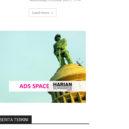
Load more
BERITA TERKINI