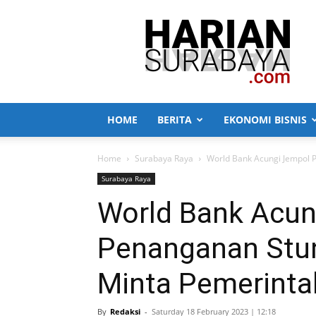
Harian
Surabaya
HOME
BERITA
EKONOMI BISNIS
Home
Surabaya Raya
World Bank Acungi Jempol 
Surabaya Raya
World Bank Acun
Penanganan Stun
Minta Pemerintah
By
Redaksi
-
Saturday 18 February 2023 | 12:18