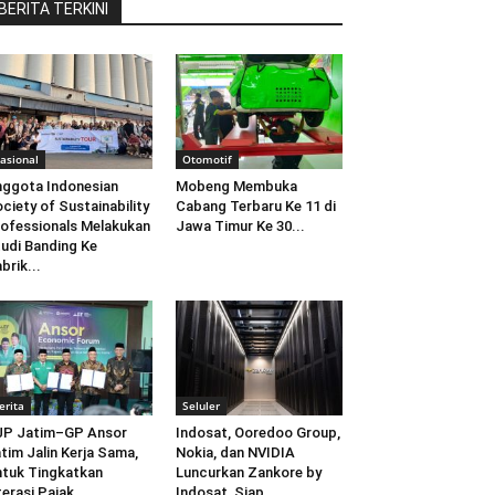
BERITA TERKINI
asional
Otomotif
ggota Indonesian
Mobeng Membuka
ciety of Sustainability
Cabang Terbaru Ke 11 di
ofessionals Melakukan
Jawa Timur Ke 30...
udi Banding Ke
brik...
erita
Seluler
JP Jatim–GP Ansor
Indosat, Ooredoo Group,
tim Jalin Kerja Sama,
Nokia, dan NVIDIA
tuk Tingkatkan
Luncurkan Zankore by
terasi Pajak
Indosat, Siap...