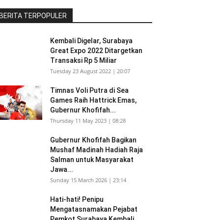
BERITA TERPOPULER
Kembali Digelar, Surabaya
Great Expo 2022 Ditargetkan
Transaksi Rp 5 Miliar
Tuesday 23 August 2022 | 20:07
Timnas Voli Putra di Sea
Games Raih Hattrick Emas,
Gubernur Khofifah...
Thursday 11 May 2023 | 08:28
Gubernur Khofifah Bagikan
Mushaf Madinah Hadiah Raja
Salman untuk Masyarakat
Jawa...
Sunday 15 March 2026 | 23:14
Hati-hati! Penipu
Mengatasnamakan Pejabat
Pemkot Surabaya Kembali