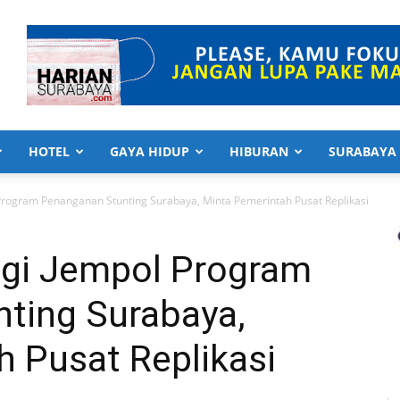
HOTEL
GAYA HIDUP
HIBURAN
SURABAYA
Program Penanganan Stunting Surabaya, Minta Pemerintah Pusat Replikasi
gi Jempol Program
ting Surabaya,
 Pusat Replikasi