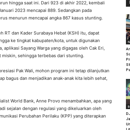
un hingga saat ini. Dari 923 di akhir 2022, kembali
i Januari 2023 mencapai 889. Sedangkan pada
erus menurun mencapai angka 867 kasus stunting.
h RT dan Kader Surabaya Hebat (KSH) itu, dapat
ngga ke tingkat kabupaten/kota, untuk digunakan
N
 aplikasi Sayang Warga yang digagas oleh Cak Eri,
An
So
 miskin, sehingga terbebas dari stunting.
Pr
St
Pa
esiasi Pak Wali, mohon program ini tetap dilanjutkan
ap bagus dan menjadikan anak-anak kita lebih sehat,
ialist World Bank, Anne Provo menambahkan, apa yang
B
yadi sejalan dengan regulasi yang dikeluarkan oleh
D
omunikasi Perubahan Perilaku (KPP) yang diterapkan
Ja
Un
Li