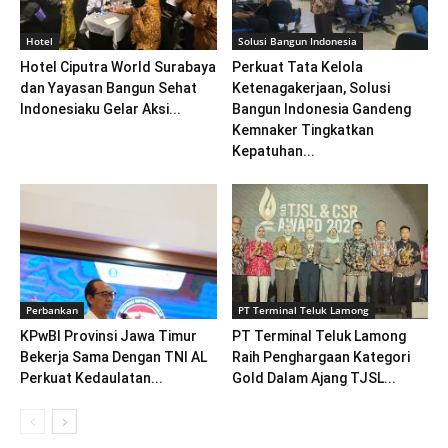
Hotel
Solusi Bangun Indonesia
Hotel Ciputra World Surabaya
Perkuat Tata Kelola
dan Yayasan Bangun Sehat
Ketenagakerjaan, Solusi
Indonesiaku Gelar Aksi...
Bangun Indonesia Gandeng
Kemnaker Tingkatkan
Kepatuhan...
Perbankan
PT Terminal Teluk Lamong
KPwBI Provinsi Jawa Timur
PT Terminal Teluk Lamong
Bekerja Sama Dengan TNI AL
Raih Penghargaan Kategori
Perkuat Kedaulatan...
Gold Dalam Ajang TJSL...