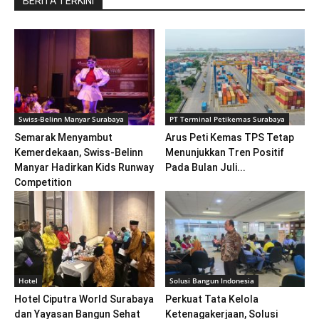
BERITA TERKINI
Swiss-Belinn Manyar Surabaya
PT Terminal Petikemas Surabaya
Semarak Menyambut
Arus Peti Kemas TPS Tetap
Kemerdekaan, Swiss-Belinn
Menunjukkan Tren Positif
Manyar Hadirkan Kids Runway
Pada Bulan Juli...
Competition
Hotel
Solusi Bangun Indonesia
Hotel Ciputra World Surabaya
Perkuat Tata Kelola
dan Yayasan Bangun Sehat
Ketenagakerjaan, Solusi