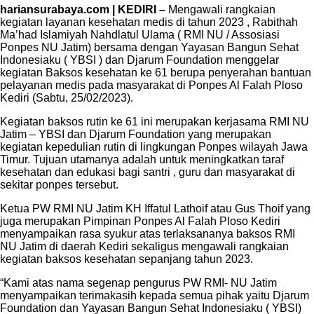
hariansurabaya.com | KEDIRI –
Mengawali rangkaian
kegiatan layanan kesehatan medis di tahun 2023 , Rabithah
Ma’had Islamiyah Nahdlatul Ulama ( RMI NU / Assosiasi
Ponpes NU Jatim) bersama dengan Yayasan Bangun Sehat
Indonesiaku ( YBSI ) dan Djarum Foundation menggelar
kegiatan Baksos kesehatan ke 61 berupa penyerahan bantuan
pelayanan medis pada masyarakat di Ponpes Al Falah Ploso
Kediri (Sabtu, 25/02/2023).
Kegiatan baksos rutin ke 61 ini merupakan kerjasama RMI NU
Jatim – YBSI dan Djarum Foundation yang merupakan
kegiatan kepedulian rutin di lingkungan Ponpes wilayah Jawa
Timur. Tujuan utamanya adalah untuk meningkatkan taraf
kesehatan dan edukasi bagi santri , guru dan masyarakat di
sekitar ponpes tersebut.
Ketua PW RMI NU Jatim KH Iffatul Lathoif atau Gus Thoif yang
juga merupakan Pimpinan Ponpes Al Falah Ploso Kediri
menyampaikan rasa syukur atas terlaksananya baksos RMI
NU Jatim di daerah Kediri sekaligus mengawali rangkaian
kegiatan baksos kesehatan sepanjang tahun 2023.
“Kami atas nama segenap pengurus PW RMI- NU Jatim
menyampaikan terimakasih kepada semua pihak yaitu Djarum
Foundation dan Yayasan Bangun Sehat Indonesiaku ( YBSI)