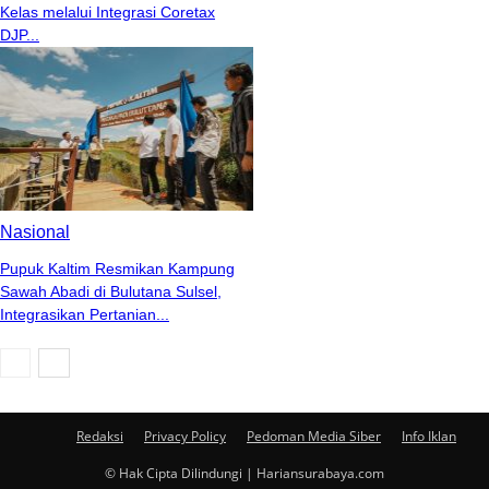
Kelas melalui Integrasi Coretax
DJP...
Nasional
Pupuk Kaltim Resmikan Kampung
Sawah Abadi di Bulutana Sulsel,
Integrasikan Pertanian...
Redaksi
Privacy Policy
Pedoman Media Siber
Info Iklan
© Hak Cipta Dilindungi | Hariansurabaya.com