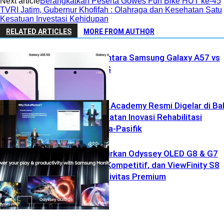
Next article
Berangkatkan Peserta Gowes Fun Bike HUT ke-45
TVRI Jatim, Gubernur Khofifah : Olahraga dan Kesehatan Satu
Kesatuan Investasi Kehidupan
RELATED ARTICLES
MORE FROM AUTHOR
Keunggulan Antara Samsung Galaxy A57 vs
Galaxy A55 5G
BTL Robotics Academy Resmi Digelar di Bal
Dorong Penguatan Inovasi Rehabilitasi
Robotik di Asia-Pasifik
Uncategorized
Samsung Hadirkan Odyssey OLED G8 & G7
untuk Gamer Kompetitif, dan ViewFinity S8
untuk Produktivitas Premium
Uncategorized