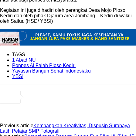
Kegiatan ini juga dihadiri oleh perangkat Desa Mojo Ploso
Kediri dan oleh pihak Djarum area Jombang – Kediri di wakili
oleh Saifur. (HSD/ YBSI)
TAGS
1 Abad NU
Ponpes Al Falah Ploso Kediri
Yayasan Bangun Sehat Indonesiaku
YBSI
Previous article
Kembangkan Kreativitas, Dispusip Surabaya
Latih Pelajar SMP Fotografi