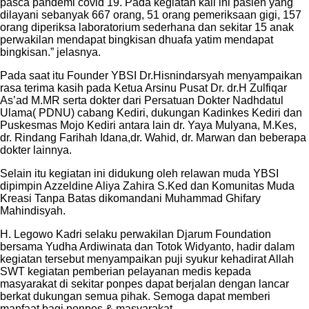
pasca pandemi covid 19. Pada kegiatan kali ini pasien yang
dilayani sebanyak 667 orang, 51 orang pemeriksaan gigi, 157
orang diperiksa laboratorium sederhana dan sekitar 15 anak
perwakilan mendapat bingkisan dhuafa yatim mendapat
bingkisan.” jelasnya.
Pada saat itu Founder YBSI Dr.Hisnindarsyah menyampaikan
rasa terima kasih pada Ketua Arsinu Pusat Dr. dr.H Zulfiqar
As’ad M.MR serta dokter dari Persatuan Dokter Nadhdatul
Ulama( PDNU) cabang Kediri, dukungan Kadinkes Kediri dan
Puskesmas Mojo Kediri antara lain dr. Yaya Mulyana, M.Kes,
dr. Rindang Farihah Idana,dr. Wahid, dr. Marwan dan beberapa
dokter lainnya.
Selain itu kegiatan ini didukung oleh relawan muda YBSI
dipimpin Azzeldine Aliya Zahira S.Ked dan Komunitas Muda
Kreasi Tanpa Batas dikomandani Muhammad Ghifary
Mahindisyah.
H. Legowo Kadri selaku perwakilan Djarum Foundation
bersama Yudha Ardiwinata dan Totok Widyanto, hadir dalam
kegiatan tersebut menyampaikan puji syukur kehadirat Allah
SWT kegiatan pemberian pelayanan medis kepada
masyarakat di sekitar ponpes dapat berjalan dengan lancar
berkat dukungan semua pihak. Semoga dapat memberi
manfaat bagi ponpes & masyarakat.