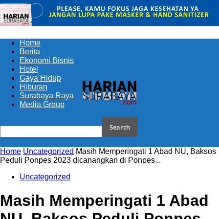
Home
Berita
Ekonomi Bisnis
Hotel
Gaya Hidup
Hiburan
Surabaya Raya
Media Group
Home
Uncategorized
Masih Memperingati 1 Abad NU, Baksos
Peduli Ponpes 2023 dicanangkan di Ponpes...
Uncategorized
Masih Memperingati 1 Abad
NU, Baksos Peduli Ponpes