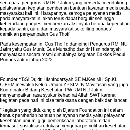
serta para pengurus RMI NU Jatim yang bersedia mendukung
pelaksanaan kegiatan pemberian bantuan layanan medis pada
masyarakat kali ini. Harapannya, semoga pelayanan medis
pada masyarakat ini akan terus dapat bergulir sehingga
keberadaan ponpes memberikan aksi nyata berupa kepedulian
kepada santri, guru dan masyarakat sekeliling ponpes”,
demikian penyampaian Gus Thoif.
Pada kesempatan ini Gus Thoif didampingi Pengurus RMI NU
Jatim yaitu Gus Munir, Gus Murtadho dan dr Hisnindarsyah
menyatakan secara resmi dimulainya kegiatan Baksos Peduli
Ponpes Jatim tahun 2023.
Founder YBSI Dr, dr. Hisnindarsyah SE M.Kes MH Sp.KL
C.FEM mewakili Ketua Umum YBSI Virly Mavitasari yang juga
Koordinator Bidang Kesehatan PW RMI NU Jatim
menyampaikan rasa syukur kehadirat Allah SWT karena
kegiatan pada hari ini bisa terlaksana dengan baik dan lancar.
“Kegiatan yang didukung oleh Djarum Foundation ini dalam
bentuk pemberian bantuan pelayanan medis yaitu pelayanan
kesehatan umum, gigi, pemeriksaan laboratorium dan
termasuk sosialisasi edukasi mengenai pemulihan kesehatan