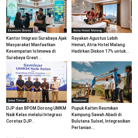
Ekonomi Bisnis
Atria Hotel Malang
Kantor Imigrasi Surabaya Ajak
Rayakan Agustus Lebih
Masyarakat Manfaatkan
Hemat, Atria Hotel Malang
Kesempatan Istimewa di
Hadirkan Diskon 17% untuk...
Surabaya Great...
Jawa Timur
Nasional
DJP dan BPOM Dorong UMKM
Pupuk Kaltim Resmikan
Naik Kelas melalui Integrasi
Kampung Sawah Abadi di
Coretax DJP...
Bulutana Sulsel, Integrasikan
Pertanian...