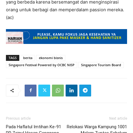
yang berbeda karena bersemangat dan menginspirasi
orang untuk berbagi dan memperdalam passion mereka.
(ac)
TAGS
berita
ekonomi bisnis
Singapore Festival Powered by OCBC NISP
Singapore Tourism Board
Previous article
Next article
Pada Haflatul Imtihan Ke-91
Relokasi Warga Kampung 1001
PP Zainul Hasan Genggong
Malam Tuntas Sebelum