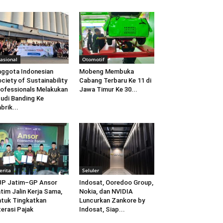
asional
Otomotif
ggota Indonesian
Mobeng Membuka
ciety of Sustainability
Cabang Terbaru Ke 11 di
ofessionals Melakukan
Jawa Timur Ke 30...
udi Banding Ke
brik...
erita
Seluler
JP Jatim–GP Ansor
Indosat, Ooredoo Group,
tim Jalin Kerja Sama,
Nokia, dan NVIDIA
tuk Tingkatkan
Luncurkan Zankore by
terasi Pajak
Indosat, Siap...