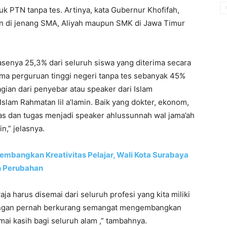
uk PTN tanpa tes. Artinya, kata Gubernur Khofifah,
n di jenang SMA, Aliyah maupun SMK di Jawa Timur
asenya 25,3% dari seluruh siswa yang diterima secara
ima perguruan tinggi negeri tanpa tes sebanyak 45%
gian dari penyebar atau speaker dari Islam
lam Rahmatan lil a’lamin. Baik yang dokter, ekonom,
as dan tugas menjadi speaker ahlussunnah wal jama’ah
n,” jelasnya.
embangkan Kreativitas Pelajar, Wali Kota Surabaya
n Perubahan
 harus disemai dari seluruh profesi yang kita miliki
a jangan pernah berkurang semangat mengembangkan
emai kasih bagi seluruh alam ,” tambahnya.