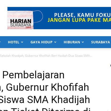
HOTEL
GAYA HIDUP
HIBURAN
SURABAYA
Sekolah Khadijah, Gubernur Khofifah Beri Hadiah Dua Siswa SMA...
m Pembelajaran
, Gubernur Khofifah
 Siswa SMA Khadijah