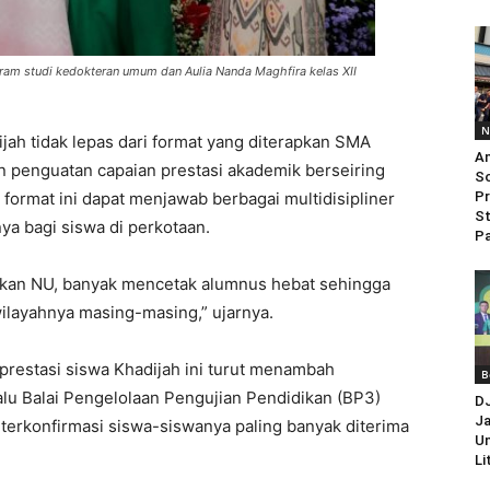
gram studi kedokteran umum dan Aulia Nanda Maghfira kelas XII
N
jah tidak lepas dari format yang diterapkan SMA
An
n penguatan capaian prestasi akademik berseiring
So
 format ini dapat menjawab berbagai multidisipliner
Pr
St
a bagi siswa di perkotaan.
Pa
ikan NU, banyak mencetak alumnus hebat sehingga
ilayahnya masing-masing,” ujarnya.
prestasi siswa Khadijah ini turut menambah
B
lalu Balai Pengelolaan Pengujian Pendidikan (BP3)
D
Ja
rkonfirmasi siswa-siswanya paling banyak diterima
Un
Li